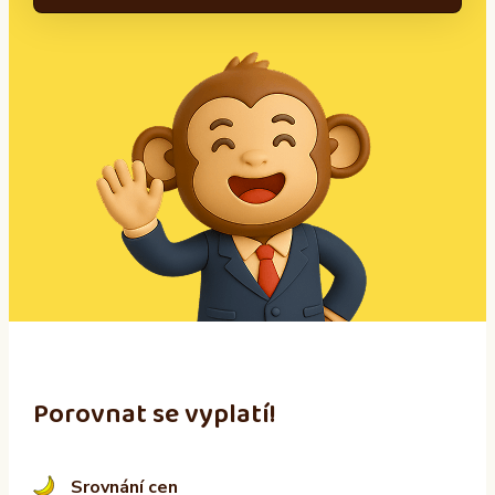
A
l
t
e
r
n
a
t
i
v
e
:
Porovnat se vyplatí!
Srovnání cen