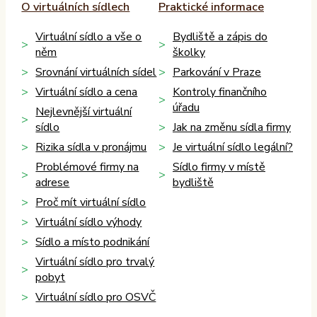
O virtuálních sídlech
Praktické informace
Virtuální sídlo a vše o
Bydliště a zápis do
něm
školky
Srovnání virtuálních sídel
Parkování v Praze
Virtuální sídlo a cena
Kontroly finančního
úřadu
Nejlevnější virtuální
sídlo
Jak na změnu sídla firmy
Rizika sídla v pronájmu
Je virtuální sídlo legální?
Problémové firmy na
Sídlo firmy v místě
adrese
bydliště
Proč mít virtuální sídlo
Virtuální sídlo výhody
Sídlo a místo podnikání
Virtuální sídlo pro trvalý
pobyt
Virtuální sídlo pro OSVČ