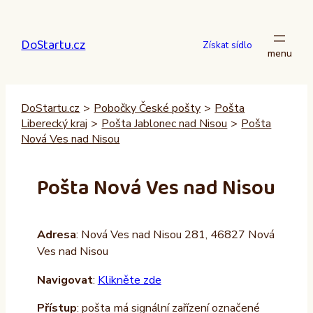
Přeskočit
na
DoStartu.cz
obsah
Získat sídlo
DoStartu.cz
>
Pobočky České pošty
>
Pošta
Liberecký kraj
>
Pošta Jablonec nad Nisou
>
Pošta
Nová Ves nad Nisou
Pošta Nová Ves nad Nisou
Adresa
: Nová Ves nad Nisou 281, 46827 Nová
Ves nad Nisou
Navigovat
:
Klikněte zde
Přístup
: pošta má signální zařízení označené