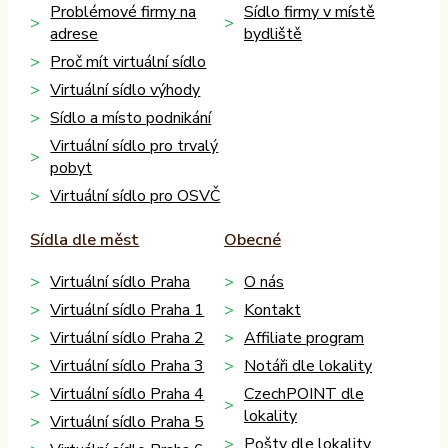
Problémové firmy na
Sídlo firmy v místě
adrese
bydliště
Proč mít virtuální sídlo
Virtuální sídlo výhody
Sídlo a místo podnikání
Virtuální sídlo pro trvalý
pobyt
Virtuální sídlo pro OSVČ
Sídla dle měst
Obecné
Virtuální sídlo Praha
O nás
Virtuální sídlo Praha 1
Kontakt
Virtuální sídlo Praha 2
Affiliate program
Virtuální sídlo Praha 3
Notáři dle lokality
Virtuální sídlo Praha 4
CzechPOINT dle
lokality
Virtuální sídlo Praha 5
Pošty dle lokality