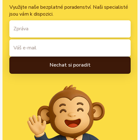
Využijte naše bezplatné poradenství. Naši specialisté
jsou vám k dispozici.
A
l
t
e
r
n
a
t
i