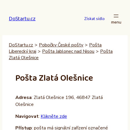
Přeskočit
na
DoStartu.cz
obsah
Získat sídlo
DoStartu.cz
>
Pobočky České pošty
>
Pošta
Liberecký kraj
>
Pošta Jablonec nad Nisou
>
Pošta
Zlatá Olešnice
Pošta Zlatá Olešnice
Adresa
: Zlatá Olešnice 196, 46847 Zlatá
Olešnice
Navigovat
:
Klikněte zde
Přístup
: pošta má signální zařízení označené