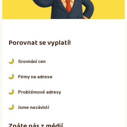
v
e
:
Porovnat se vyplatí!
Srovnání cen
Firmy na adrese
Problémové adresy
Jsme nezávislí
Znáte nás z médií