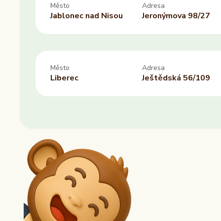
Město
Adresa
Cheb
Ano
Ne
Jablonec nad Nisou
Jeronýmova 98/27
Dětenice
Ne
Další
Město
Adresa
Liberec
Ještědská 56/109