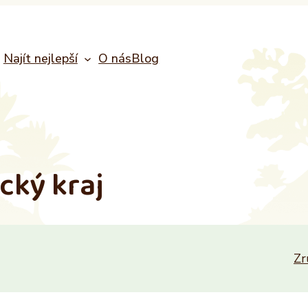
Najít nejlepší
O nás
Blog
ecký kraj
Zr
cí místnost
Recepce
Vlastník nemovitosti
o
Ano
Ano