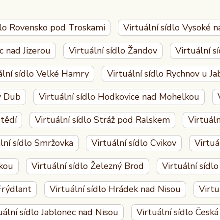
ídlo Rovensko pod Troskami
Virtuální sídlo Vysoké n
c nad Jizerou
Virtuální sídlo Žandov
Virtuální s
ální sídlo Velké Hamry
Virtuální sídlo Rychnov u J
ký Dub
Virtuální sídlo Hodkovice nad Mohelkou
štědí
Virtuální sídlo Stráž pod Ralskem
Virtuál
lní sídlo Smržovka
Virtuální sídlo Cvikov
Virtuá
lkou
Virtuální sídlo Železný Brod
Virtuální sídl
Frýdlant
Virtuální sídlo Hrádek nad Nisou
Virtu
uální sídlo Jablonec nad Nisou
Virtuální sídlo Česká