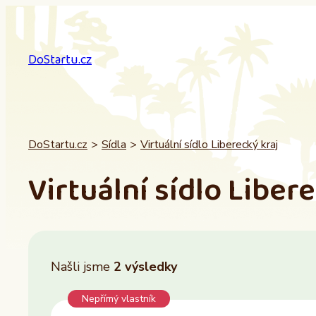
Přeskočit
na
obsah
DoStartu.cz
DoStartu.cz
>
Sídla
>
Virtuální sídlo Liberecký kraj
Virtuální sídlo Liber
Našli jsme
2
výsledky
Město
Trvalý pobyt
Zaseda
Nepřímý vlastník
Brno
–
An