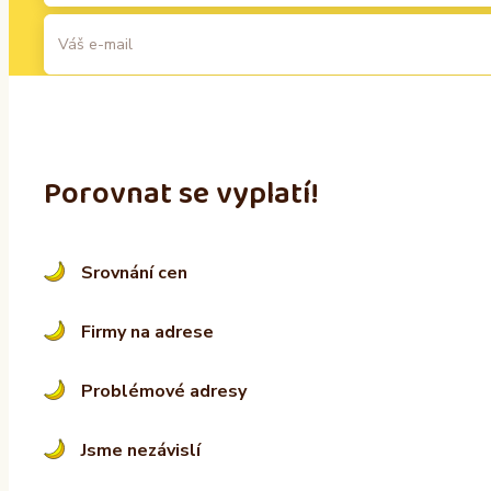
A
l
t
Porovnat se vyplatí!
e
r
n
Srovnání cen
a
t
i
Firmy na adrese
v
e
Problémové adresy
:
Jsme nezávislí