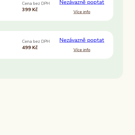
Nezávazně poptat
Cena bez DPH
COMEFLEX CONSULTING s.r.o.
399 Kč
Více info
Firmus a.s.
Další
Nezávazně poptat
Cena bez DPH
499 Kč
Více info