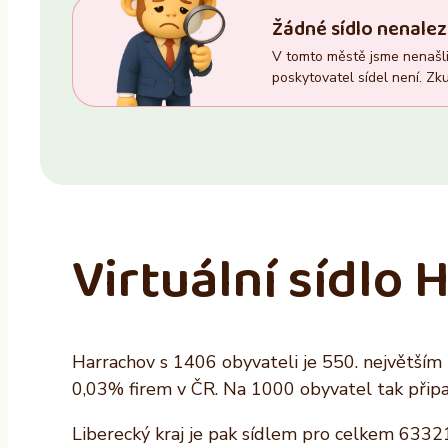
Trvalý pobyt
Zasedací místnost
Žádné sídlo nenalez
–
Ano
V tomto městě jsme nenašli 
Ano
Ne
poskytovatel sídel není. Zku
Ne
Virtuální sídlo
Harrachov s 1406 obyvateli je 550. největším 
0,03% firem v ČR. Na 1000 obyvatel tak připa
Liberecký kraj je pak sídlem pro celkem 63321 