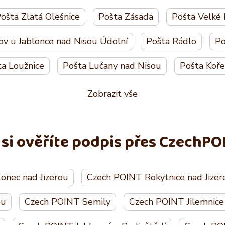
ošta Zlatá Olešnice
Pošta Zásada
Pošta Velké
ov u Jablonce nad Nisou Údolní
Pošta Rádlo
Po
ta Loužnice
Pošta Lučany nad Nisou
Pošta Koř
Zobrazit vše
 si ověříte podpis přes CzechPO
onec nad Jizerou
Czech POINT Rokytnice nad Jizer
ou
Czech POINT Semily
Czech POINT Jilemnice