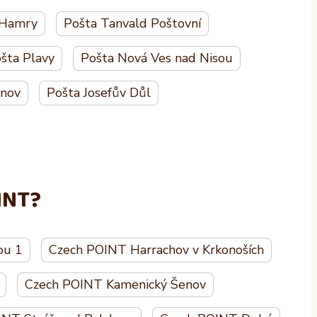
 Hamry
Pošta Tanvald Poštovní
šta Plavy
Pošta Nová Ves nad Nisou
enov
Pošta Josefův Důl
INT?
ou 1
Czech POINT Harrachov v Krkonoších
Czech POINT Kamenický Šenov