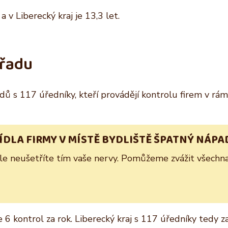
 v Liberecký kraj je 13,3 let.
úřadu
adů s 117 úředníky, kteří provádějí kontrolu firem v rám
SÍDLA FIRMY V MÍSTĚ BYDLIŠTĚ ŠPATNÝ NÁPA
Ale neušetříte tím vaše nervy. Pomůžeme zvážit všechna 
 kontrol za rok. Liberecký kraj s 117 úředníky tedy z