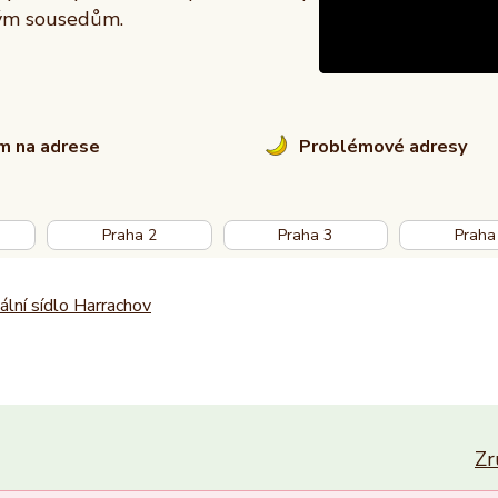
vým sousedům.
em na adrese
Problémové adresy
Praha 2
Praha 3
Praha
ální sídlo Harrachov
Zr