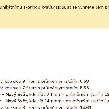
y unikátnímu skóringu kvality sídla, ať se vyhnete těm
ov
, kde sídlí
9
firem s průměrným stářím
6,58
ov
, kde sídlí
7
firem s průměrným stářím
8,35
v – Nový Svět
, kde sídlí
7
firem s průměrným stářím
1
v – Nový Svět
, kde sídlí
4
firem s průměrným stářím
1,
ov
, kde sídlí
3
firem s průměrným stářím
14,61