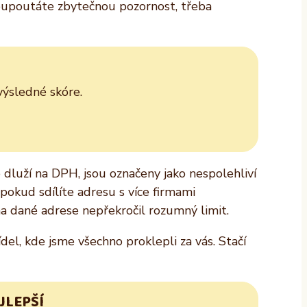
neupoutáte zbytečnou pozornost, třeba
výsledné skóre.
o dluží na DPH, jsou označeny jako nespolehliví
e pokud sdílíte adresu s více firmami
 na dané adrese nepřekročil rozumný limit.
el, kde jsme všechno proklepli za vás. Stačí
JLEPŠÍ