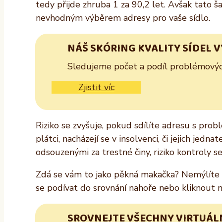
tedy přijde zhruba 1 za 90,2 let. Avšak tato
nevhodným výběrem adresy pro vaše sídlo.
NÁŠ SKÓRING KVALITY SÍDEL 
Sledujeme počet a podíl problémových 
Zjistit víc
Riziko se zvyšuje, pokud sdílíte adresu s prob
plátci, nacházejí se v insolvenci, či jejich jed
odsouzenými za trestné činy, riziko kontroly s
Zdá se vám to jako pěkná makačka? Nemýlíte se
se podívat do srovnání nahoře nebo kliknout na
SROVNEJTE VŠECHNY VIRTUÁLN