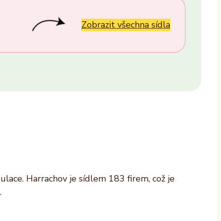
Provozovatel
ALTAXO SE
Zobrazit všechna sídla
COMEFLEX CONSULTING s.r.o.
Firmus a.s.
Další
lace. Harrachov je sídlem 183 firem, což je
.