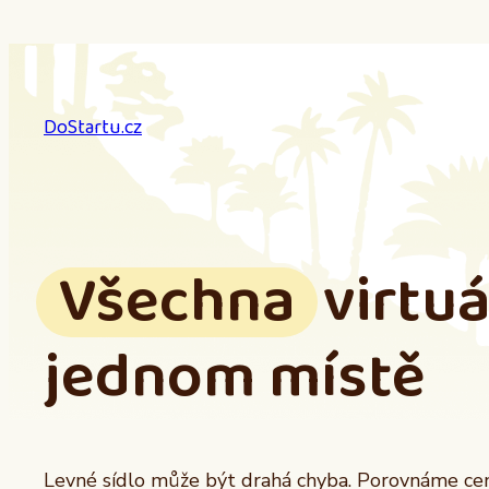
Přeskočit
na
obsah
DoStartu.cz
Všechna
virtuá
jednom místě
Levné sídlo může být drahá chyba. Porovnáme ceny