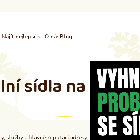
Najít nejlepší
O nás
Blog
lní sídla
na
, služby a hlavně reputaci adresy,