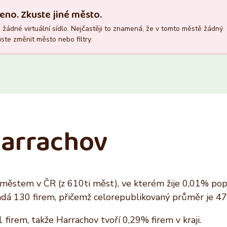
Recepce
Vlastník nemovitosti
eno. Zkuste jiné město.
Ano
Ano
žádné virtuální sídlo. Nejčastěji to znamená, že v tomto městě žádný
Ne
Ne
ste změnit město nebo filtry.
 Harrachov
městem v ČR (z 610ti měst), ve kterém žije 0,01% popu
dá 130 firem, přičemž celorepublikovaný průměr je 47
firem, takže Harrachov tvoří 0,29% firem v kraji.