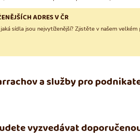
ŽENĚJŠÍCH ADRES V ČR
 jaká sídla jsou nejvytíženější? Zjistěte v našem velkém
rrachov a služby pro podnikat
budete vyzvedávat doporučeno