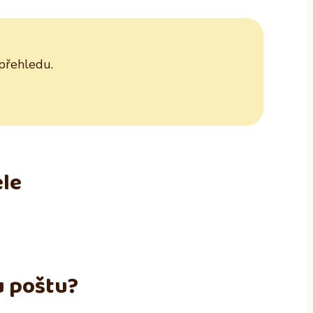
 přehledu.
ele
u poštu?