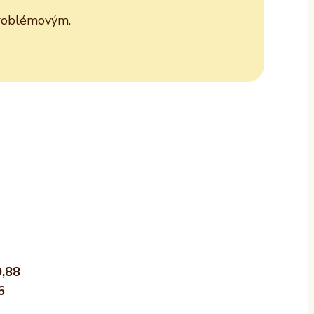
 problémovým.
9,88
6