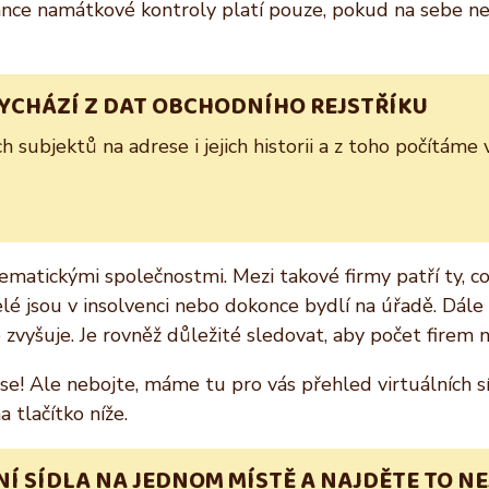
 šance namátkové kontroly platí pouze, pokud na sebe 
VYCHÁZÍ Z DAT OBCHODNÍHO REJSTŘÍKU
subjektů na adrese i jejich historii a z toho počítáme 
lematickými společnostmi. Mezi takové firmy patří ty, c
natelé jsou v insolvenci nebo dokonce bydlí na úřadě. Dál
e zvyšuje. Je rovněž důležité sledovat, aby počet firem
! Ale nebojte, máme tu pro vás přehled virtuálních síd
 tlačítko níže.
Í SÍDLA NA JEDNOM MÍSTĚ A NAJDĚTE TO NE