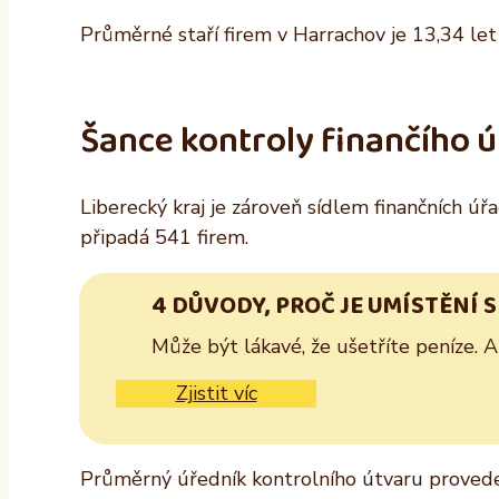
Průměrné staří firem v Harrachov je 13,34 let a
Šance kontroly finančího 
Liberecký kraj je zároveň sídlem finančních úř
připadá 541 firem.
4 DŮVODY, PROČ JE UMÍSTĚNÍ 
Může být lákavé, že ušetříte peníze. 
Zjistit víc
Průměrný úředník kontrolního útvaru provede 6