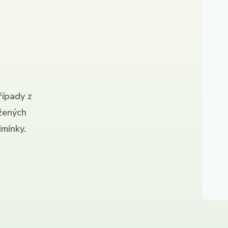
řípady z
ížených
mínky.