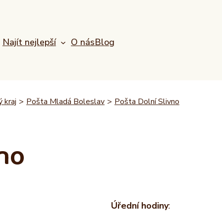
Najít nejlepší
O nás
Blog
 kraj
>
Pošta Mladá Boleslav
>
Pošta Dolní Slivno
vno
Úřední hodiny
: