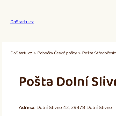
Přeskočit
na
obsah
DoStartu.cz
DoStartu.cz
>
Pobočky České pošty
>
Pošta Středočeský
Pošta Dolní Sli
Adresa
: Dolní Slivno 42, 29478 Dolní Slivno