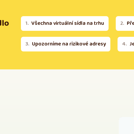
dlo
Všechna virtuální sídla na trhu
Př
Upozorníme na rizikové adresy
J