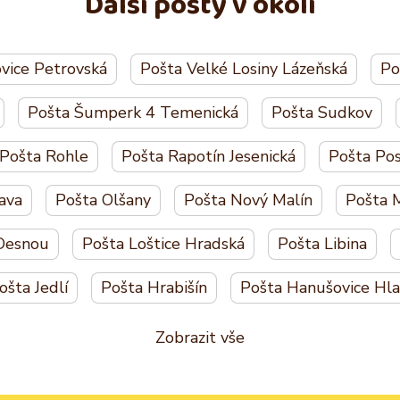
Další pošty v okolí
ovice Petrovská
Pošta Velké Losiny Lázeňská
Po
Pošta Šumperk 4 Temenická
Pošta Sudkov
Pošta Rohle
Pošta Rapotín Jesenická
Pošta Po
ava
Pošta Olšany
Pošta Nový Malín
Pošta 
Desnou
Pošta Loštice Hradská
Pošta Libina
ošta Jedlí
Pošta Hrabišín
Pošta Hanušovice Hla
Zobrazit vše