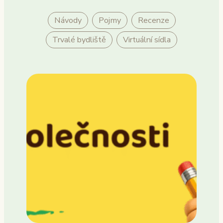
Návody
Pojmy
Recenze
Trvalé bydliště
Virtuální sídla