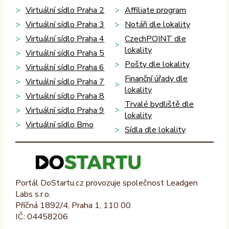
Virtuální sídlo Praha 2
Affiliate program
Virtuální sídlo Praha 3
Notáři dle lokality
Virtuální sídlo Praha 4
CzechPOINT dle
lokality
Virtuální sídlo Praha 5
Pošty dle lokality
Virtuální sídlo Praha 6
Finanční úřady dle
Virtuální sídlo Praha 7
lokality
Virtuální sídlo Praha 8
Trvalé bydliště dle
Virtuální sídlo Praha 9
lokality
Virtuální sídlo Brno
Sídla dle lokality
Portál DoStartu.cz provozuje společnost Leadgen
Labs s.r.o.
Příčná 1892/4, Praha 1, 110 00
IČ: 04458206