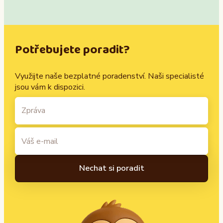
Potřebujete poradit?
Využijte naše bezplatné poradenství. Naši specialisté
jsou vám k dispozici.
A
l
t