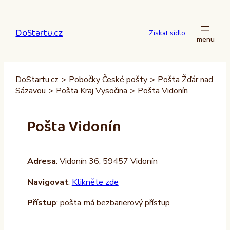
Přeskočit
na
DoStartu.cz
obsah
Získat sídlo
DoStartu.cz
>
Pobočky České pošty
>
Pošta Žďár nad
Sázavou
>
Pošta Kraj Vysočina
>
Pošta Vidonín
Pošta Vidonín
Adresa
: Vidonín 36, 59457 Vidonín
Navigovat
:
Klikněte zde
Přístup
: pošta má bezbarierový přístup