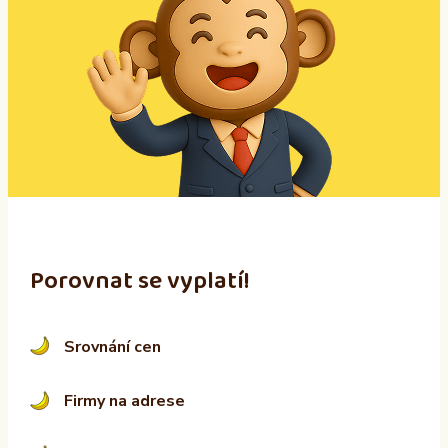
e
r
n
a
t
i
v
e
:
Porovnat se vyplatí!
Srovnání cen
Firmy na adrese