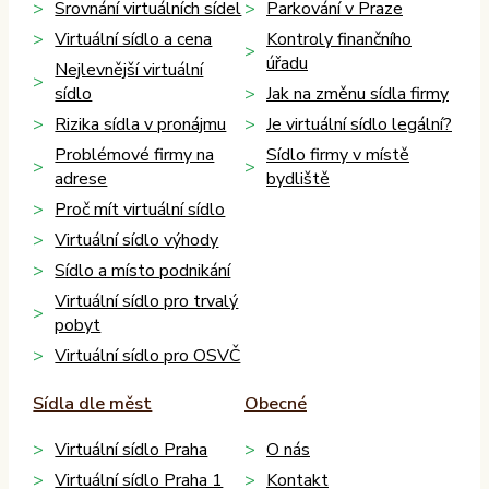
Srovnání virtuálních sídel
Parkování v Praze
Virtuální sídlo a cena
Kontroly finančního
úřadu
Nejlevnější virtuální
sídlo
Jak na změnu sídla firmy
Rizika sídla v pronájmu
Je virtuální sídlo legální?
Problémové firmy na
Sídlo firmy v místě
adrese
bydliště
Proč mít virtuální sídlo
Virtuální sídlo výhody
Sídlo a místo podnikání
Virtuální sídlo pro trvalý
pobyt
Virtuální sídlo pro OSVČ
Sídla dle měst
Obecné
Virtuální sídlo Praha
O nás
Virtuální sídlo Praha 1
Kontakt