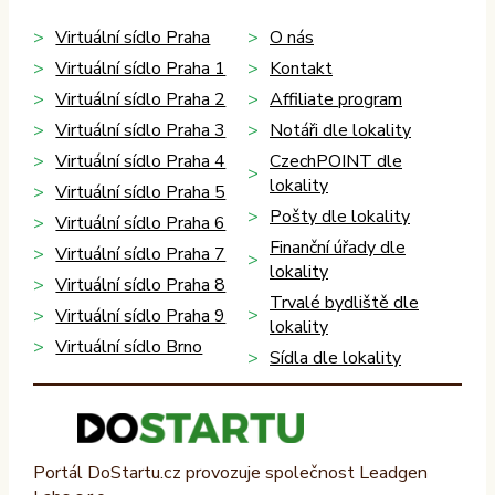
Virtuální sídlo Praha
O nás
Virtuální sídlo Praha 1
Kontakt
Virtuální sídlo Praha 2
Affiliate program
Virtuální sídlo Praha 3
Notáři dle lokality
Virtuální sídlo Praha 4
CzechPOINT dle
lokality
Virtuální sídlo Praha 5
Pošty dle lokality
Virtuální sídlo Praha 6
Finanční úřady dle
Virtuální sídlo Praha 7
lokality
Virtuální sídlo Praha 8
Trvalé bydliště dle
Virtuální sídlo Praha 9
lokality
Virtuální sídlo Brno
Sídla dle lokality
Portál DoStartu.cz provozuje společnost Leadgen