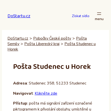
Přeskočit
na
DoStartu.cz
obsah
Získat sídlo
DoStartu.cz
>
Pobočky České pošty
>
Pošta
Semily
>
Pošta Liberecký kraj
>
Pošta Studenec u
Horek
Pošta Studenec u Horek
Adresa
: Studenec 358, 51233 Studenec
Navigovat
:
Klikněte zde
Přístup
: pošta má signální zařízení označené
piktogramem k přivolání obsluhy, umístěné u