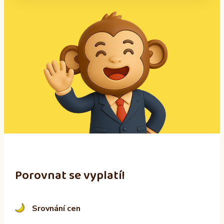
A
l
t
e
r
n
a
t
i
v
e
:
Porovnat se vyplatí!
Srovnání cen