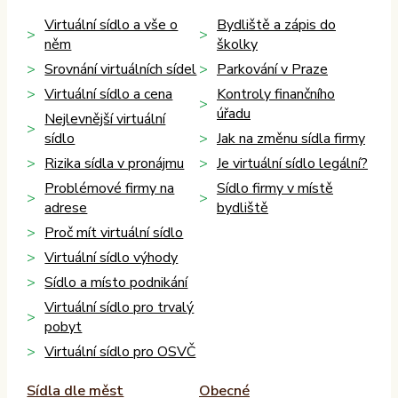
Virtuální sídlo a vše o
Bydliště a zápis do
něm
školky
Srovnání virtuálních sídel
Parkování v Praze
Virtuální sídlo a cena
Kontroly finančního
úřadu
Nejlevnější virtuální
sídlo
Jak na změnu sídla firmy
Rizika sídla v pronájmu
Je virtuální sídlo legální?
Problémové firmy na
Sídlo firmy v místě
adrese
bydliště
Proč mít virtuální sídlo
Virtuální sídlo výhody
Sídlo a místo podnikání
Virtuální sídlo pro trvalý
pobyt
Virtuální sídlo pro OSVČ
Sídla dle měst
Obecné