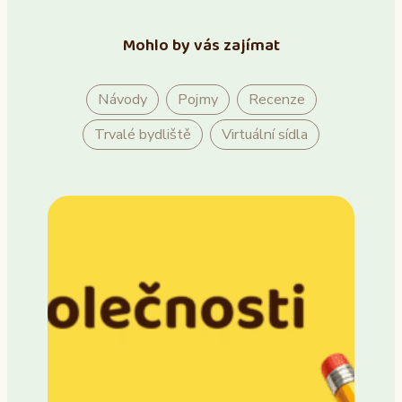
Mohlo by vás zajímat
Návody
Pojmy
Recenze
Trvalé bydliště
Virtuální sídla