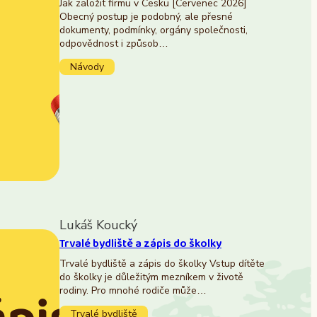
Jak založit firmu v Česku [Červenec 2026]
Obecný postup je podobný, ale přesné
dokumenty, podmínky, orgány společnosti,
odpovědnost i způsob…
Návody
Lukáš Koucký
Trvalé bydliště a zápis do školky
Trvalé bydliště a zápis do školky Vstup dítěte
do školky je důležitým mezníkem v životě
rodiny. Pro mnohé rodiče může…
Trvalé bydliště