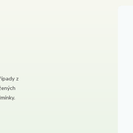
řípady z
ížených
mínky.