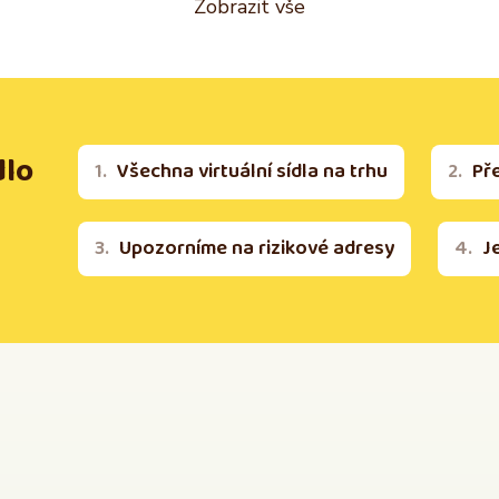
Zobrazit vše
dlo
Všechna virtuální sídla na trhu
Př
Upozorníme na rizikové adresy
J