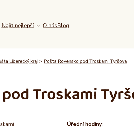
Najít nejlepší
O nás
Blog
šta Liberecký kraj
>
Pošta Rovensko pod Troskami Tyršova
 pod Troskami Tyrš
oskami
Úřední hodiny
: