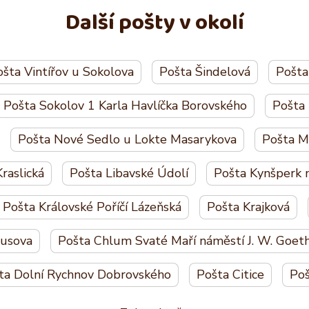
Další pošty v okolí
šta Vintířov u Sokolova
Pošta Šindelová
Pošta
Pošta Sokolov 1 Karla Havlíčka Borovského
Pošta
Pošta Nové Sedlo u Lokte Masarykova
Pošta M
raslická
Pošta Libavské Údolí
Pošta Kynšperk 
Pošta Královské Poříčí Lázeňská
Pošta Krajková
Husova
Pošta Chlum Svaté Maří náměstí J. W. Goet
ta Dolní Rychnov Dobrovského
Pošta Citice
Poš