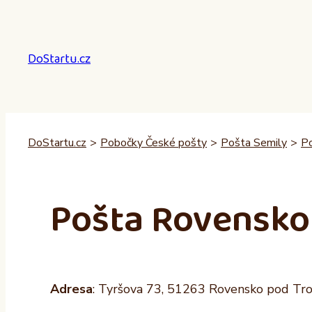
Přeskočit
na
obsah
DoStartu.cz
DoStartu.cz
>
Pobočky České pošty
>
Pošta Semily
>
Po
Pošta Rovensko
Adresa
: Tyršova 73, 51263 Rovensko pod Tr