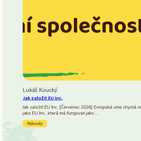
Lukáš Koucký
Jak založit EU inc.
Jak založit EU Inc. [Červenec 2026] Evropská unie chystá 
jako EU Inc., která má fungovat jako…
Návody