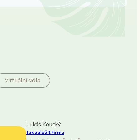
Virtuální sídla
Lukáš Koucký
Jak založit firmu