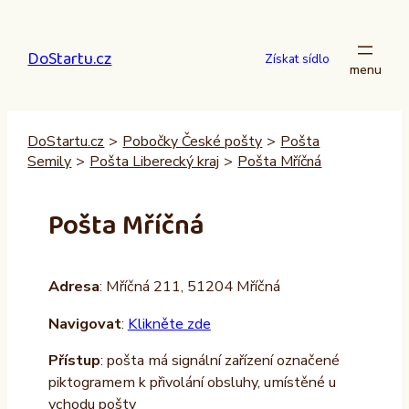
Přeskočit
na
DoStartu.cz
obsah
Získat sídlo
DoStartu.cz
>
Pobočky České pošty
>
Pošta
Semily
>
Pošta Liberecký kraj
>
Pošta Mříčná
Pošta Mříčná
Adresa
: Mříčná 211, 51204 Mříčná
Navigovat
:
Klikněte zde
Přístup
: pošta má signální zařízení označené
piktogramem k přivolání obsluhy, umístěné u
vchodu pošty