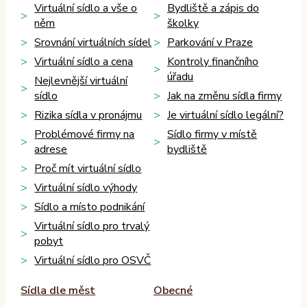
Virtuální sídlo a vše o
Bydliště a zápis do
něm
školky
Srovnání virtuálních sídel
Parkování v Praze
Virtuální sídlo a cena
Kontroly finančního
úřadu
Nejlevnější virtuální
sídlo
Jak na změnu sídla firmy
Rizika sídla v pronájmu
Je virtuální sídlo legální?
Problémové firmy na
Sídlo firmy v místě
adrese
bydliště
Proč mít virtuální sídlo
Virtuální sídlo výhody
Sídlo a místo podnikání
Virtuální sídlo pro trvalý
pobyt
Virtuální sídlo pro OSVČ
Sídla dle měst
Obecné