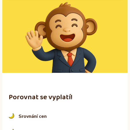
A
l
t
e
r
n
a
t
i
v
e
:
Porovnat se vyplatí!
Srovnání cen