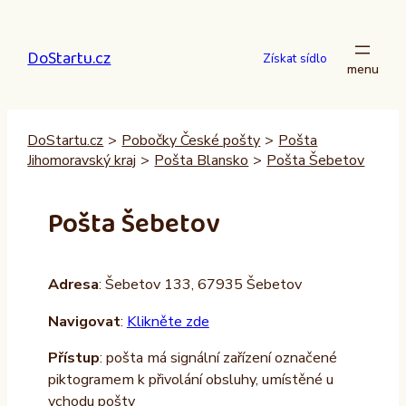
Přeskočit
na
DoStartu.cz
obsah
Získat sídlo
DoStartu.cz
>
Pobočky České pošty
>
Pošta
Jihomoravský kraj
>
Pošta Blansko
>
Pošta Šebetov
Pošta Šebetov
Adresa
: Šebetov 133, 67935 Šebetov
Navigovat
:
Klikněte zde
Přístup
: pošta má signální zařízení označené
piktogramem k přivolání obsluhy, umístěné u
vchodu pošty