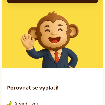
A
l
t
e
r
n
a
t
i
v
e
:
Porovnat se vyplatí!
Srovnání cen