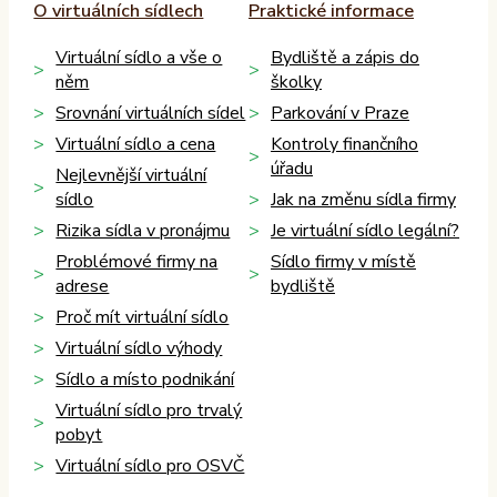
O virtuálních sídlech
Praktické informace
Virtuální sídlo a vše o
Bydliště a zápis do
něm
školky
Srovnání virtuálních sídel
Parkování v Praze
Virtuální sídlo a cena
Kontroly finančního
úřadu
Nejlevnější virtuální
sídlo
Jak na změnu sídla firmy
Rizika sídla v pronájmu
Je virtuální sídlo legální?
Problémové firmy na
Sídlo firmy v místě
adrese
bydliště
Proč mít virtuální sídlo
Virtuální sídlo výhody
Sídlo a místo podnikání
Virtuální sídlo pro trvalý
pobyt
Virtuální sídlo pro OSVČ