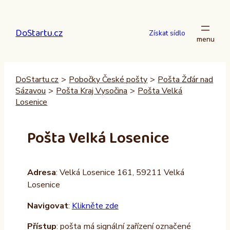
Přeskočit
na
DoStartu.cz
obsah
Získat sídlo
DoStartu.cz
>
Pobočky České pošty
>
Pošta Žďár nad
Sázavou
>
Pošta Kraj Vysočina
>
Pošta Velká
Losenice
Pošta Velká Losenice
Adresa
: Velká Losenice 161, 59211 Velká
Losenice
Navigovat
:
Klikněte zde
Přístup
: pošta má signální zařízení označené