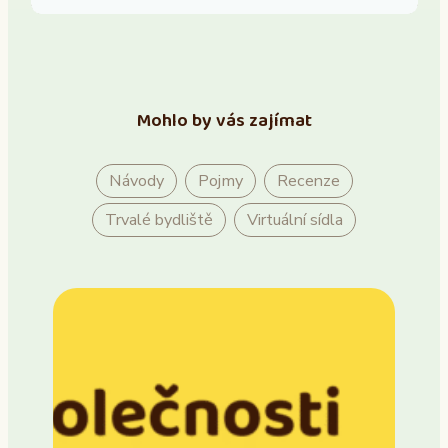
Mohlo by vás zajímat
Návody
Pojmy
Recenze
Trvalé bydliště
Virtuální sídla