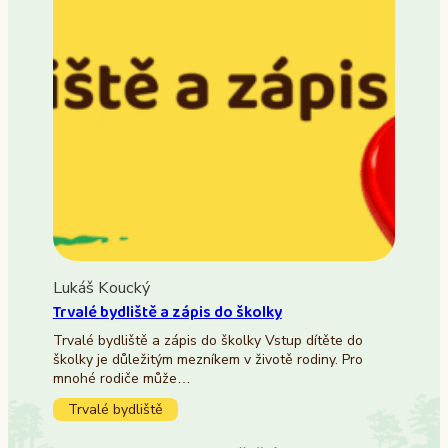
Lukáš Koucký
Trvalé bydliště a zápis do školky
Trvalé bydliště a zápis do školky Vstup dítěte do
školky je důležitým mezníkem v životě rodiny. Pro
mnohé rodiče může…
Trvalé bydliště