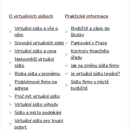
O virtuálních sídlech
Praktické informace
Virtuální sídlo a vše o
Bydliště a zápis do
něm
školky
Srovnání virtuálních sídel
Parkování v Praze
Virtuální sídlo a cena
Kontroly finančního
úřadu
Nejlevnější virtuální
sídlo
Jak na změnu sídla firmy
Rizika sídla v pronájmu
Je virtuální sídlo legální?
Problémové firmy na
Sídlo firmy v místě
adrese
bydliště
Proč mít virtuální sídlo
Virtuální sídlo výhody
Sídlo a místo podnikání
Virtuální sídlo pro trvalý
pobyt