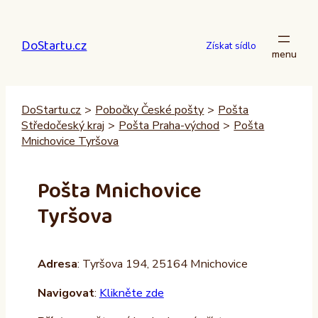
Přeskočit
na
DoStartu.cz
obsah
Získat sídlo
DoStartu.cz
>
Pobočky České pošty
>
Pošta
Středočeský kraj
>
Pošta Praha-východ
>
Pošta
Mnichovice Tyršova
Pošta Mnichovice
Tyršova
Adresa
: Tyršova 194, 25164 Mnichovice
Navigovat
:
Klikněte zde