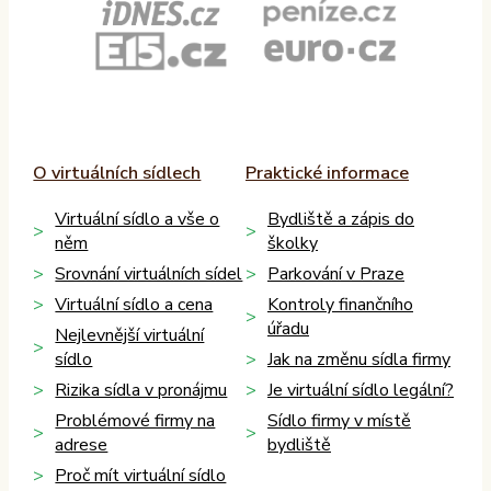
O virtuálních sídlech
Praktické informace
Virtuální sídlo a vše o
Bydliště a zápis do
něm
školky
Srovnání virtuálních sídel
Parkování v Praze
Virtuální sídlo a cena
Kontroly finančního
úřadu
Nejlevnější virtuální
sídlo
Jak na změnu sídla firmy
Rizika sídla v pronájmu
Je virtuální sídlo legální?
Problémové firmy na
Sídlo firmy v místě
adrese
bydliště
Proč mít virtuální sídlo