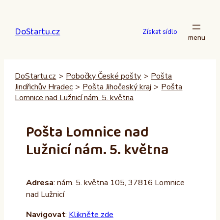
Přeskočit
na
DoStartu.cz
obsah
Získat sídlo
DoStartu.cz
>
Pobočky České pošty
>
Pošta
Jindřichův Hradec
>
Pošta Jihočeský kraj
>
Pošta
Lomnice nad Lužnicí nám. 5. května
Pošta Lomnice nad
Lužnicí nám. 5. května
Adresa
: nám. 5. května 105, 37816 Lomnice
nad Lužnicí
Navigovat
:
Klikněte zde