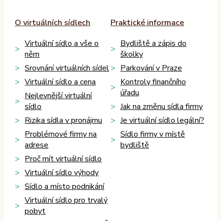
O virtuálních sídlech
Praktické informace
Virtuální sídlo a vše o
Bydliště a zápis do
něm
školky
Srovnání virtuálních sídel
Parkování v Praze
Virtuální sídlo a cena
Kontroly finančního
úřadu
Nejlevnější virtuální
sídlo
Jak na změnu sídla firmy
Rizika sídla v pronájmu
Je virtuální sídlo legální?
Problémové firmy na
Sídlo firmy v místě
adrese
bydliště
Proč mít virtuální sídlo
Virtuální sídlo výhody
Sídlo a místo podnikání
Virtuální sídlo pro trvalý
pobyt