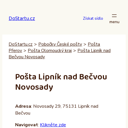
Přeskočit
na
DoStartu.cz
obsah
Získat sídlo
DoStartu.cz
>
Pobočky České pošty
>
Pošta
Přerov
>
Pošta Olomoucký kraj
>
Pošta Lipník nad
Bečvou Novosady
Pošta Lipník nad Bečvou
Novosady
Adresa
: Novosady 29, 75131 Lipník nad
Bečvou
Navigovat
:
Klikněte zde