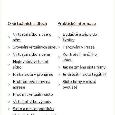
O virtuálních sídlech
Praktické informace
Virtuální sídlo a vše o
Bydliště a zápis do
něm
školky
Srovnání virtuálních sídel
Parkování v Praze
Virtuální sídlo a cena
Kontroly finančního
úřadu
Nejlevnější virtuální
sídlo
Jak na změnu sídla firmy
Rizika sídla v pronájmu
Je virtuální sídlo legální?
Problémové firmy na
Sídlo firmy v místě
adrese
bydliště
Proč mít virtuální sídlo
Virtuální sídlo výhody
Sídlo a místo podnikání