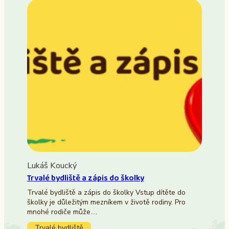
Lukáš Koucký
Trvalé bydliště a zápis do školky
Trvalé bydliště a zápis do školky Vstup dítěte do
školky je důležitým mezníkem v životě rodiny. Pro
mnohé rodiče může…
Trvalé bydliště