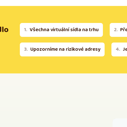
dlo
Všechna virtuální sídla na trhu
Př
Upozorníme na rizikové adresy
J