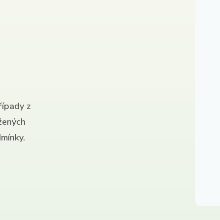
řípady z
ížených
mínky.