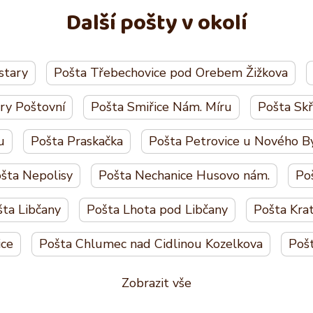
Další pošty v okolí
stary
Pošta Třebechovice pod Orebem Žižkova
ry Poštovní
Pošta Smiřice Nám. Míru
Pošta Skř
u
Pošta Praskačka
Pošta Petrovice u Nového B
šta Nepolisy
Pošta Nechanice Husovo nám.
Po
ta Libčany
Pošta Lhota pod Libčany
Pošta Kra
ice
Pošta Chlumec nad Cidlinou Kozelkova
Poš
Zobrazit vše