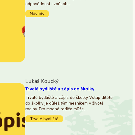
odpovědnost i způsob…
Návody
Lukáš Koucký
Trvalé bydliště a zápis do školky
Trvalé bydliště a zápis do školky Vstup dítěte
do školky je důležitým mezníkem v životě
rodiny. Pro mnohé rodiče může…
Trvalé bydliště