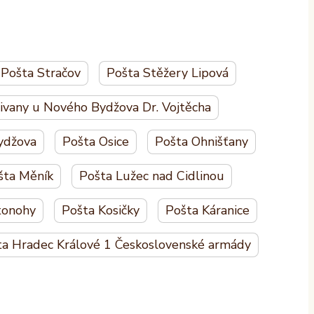
Pošta Stračov
Pošta Stěžery Lipová
ivany u Nového Bydžova Dr. Vojtěcha
ydžova
Pošta Osice
Pošta Ohnišťany
šta Měník
Pošta Lužec nad Cidlinou
tonohy
Pošta Kosičky
Pošta Káranice
ta Hradec Králové 1 Československé armády