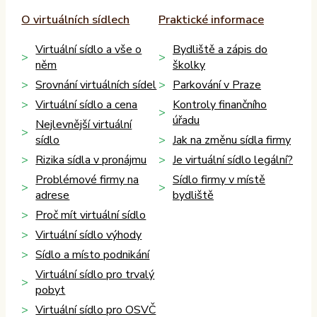
O virtuálních sídlech
Praktické informace
Virtuální sídlo a vše o
Bydliště a zápis do
něm
školky
Srovnání virtuálních sídel
Parkování v Praze
Virtuální sídlo a cena
Kontroly finančního
úřadu
Nejlevnější virtuální
sídlo
Jak na změnu sídla firmy
Rizika sídla v pronájmu
Je virtuální sídlo legální?
Problémové firmy na
Sídlo firmy v místě
adrese
bydliště
Proč mít virtuální sídlo
Virtuální sídlo výhody
Sídlo a místo podnikání
Virtuální sídlo pro trvalý
pobyt
Virtuální sídlo pro OSVČ