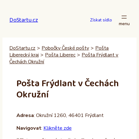
Přeskočit
na
DoStartu.cz
obsah
Získat sídlo
DoStartu.cz
>
Pobočky České pošty
>
Pošta
Liberecký kraj
>
Pošta Liberec
>
Pošta Frýdlant v
Čechách Okružní
Pošta Frýdlant v Čechách
Okružní
Adresa
: Okružní 1260, 46401 Frýdlant
Navigovat
:
Klikněte zde