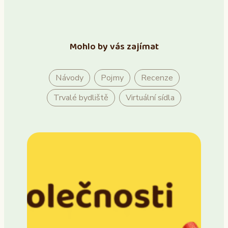
Mohlo by vás zajímat
Návody
Pojmy
Recenze
Trvalé bydliště
Virtuální sídla