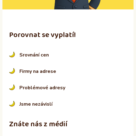
e
:
Porovnat se vyplatí!
Srovnání cen
Firmy na adrese
Problémové adresy
Jsme nezávislí
Znáte nás z médií