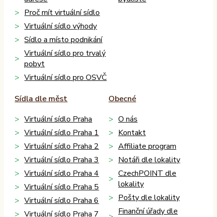
Proč mít virtuální sídlo
Virtuální sídlo výhody
Sídlo a místo podnikání
Virtuální sídlo pro trvalý
pobyt
Virtuální sídlo pro OSVČ
Sídla dle měst
Obecné
Virtuální sídlo Praha
O nás
Virtuální sídlo Praha 1
Kontakt
Virtuální sídlo Praha 2
Affiliate program
Virtuální sídlo Praha 3
Notáři dle lokality
Virtuální sídlo Praha 4
CzechPOINT dle
lokality
Virtuální sídlo Praha 5
Pošty dle lokality
Virtuální sídlo Praha 6
Finanční úřady dle
Virtuální sídlo Praha 7