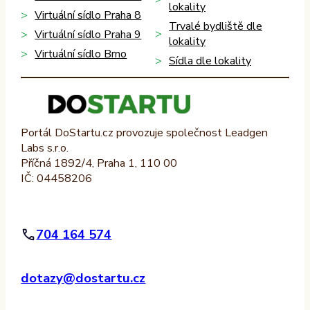
lokality
Virtuální sídlo Praha 8
Trvalé bydliště dle
Virtuální sídlo Praha 9
lokality
Virtuální sídlo Brno
Sídla dle lokality
Portál DoStartu.cz provozuje společnost Leadgen
Labs s.r.o.
Příčná 1892/4, Praha 1, 110 00
IČ: 04458206
704 164 574
dotazy@dostartu.cz