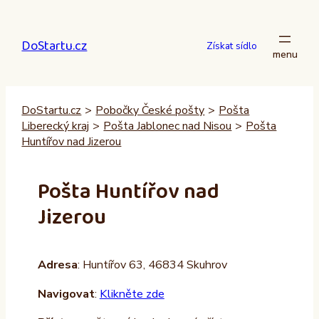
Přeskočit
na
DoStartu.cz
obsah
Získat sídlo
DoStartu.cz
>
Pobočky České pošty
>
Pošta
Liberecký kraj
>
Pošta Jablonec nad Nisou
>
Pošta
Huntířov nad Jizerou
Pošta Huntířov nad
Jizerou
Adresa
: Huntířov 63, 46834 Skuhrov
Navigovat
:
Klikněte zde