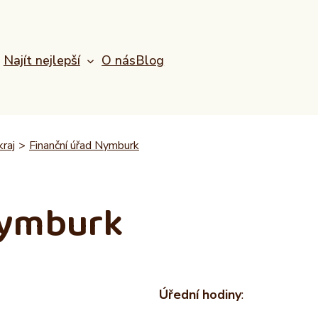
Najít nejlepší
O nás
Blog
kraj
>
Finanční úřad Nymburk
Nymburk
Úřední hodiny
: