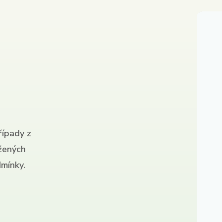
řípady z
ížených
mínky.