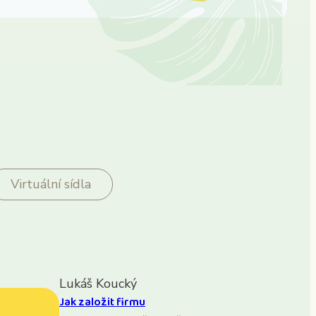
Virtuální sídla
Lukáš Koucký
Jak založit firmu