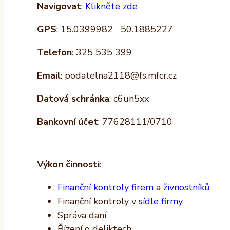
Navigovat
:
Klikněte zde
GPS
: 15.0399982 50.1885227
Telefon
: 325 535 399
Email
: podatelna2118@fs.mfcr.cz
Datová schránka
: c6un5xx
Bankovní účet
: 77628111/0710
Výkon činnosti
:
Finanční kontroly
firem
a
živnostníků
Finanční kontroly v
sídle firmy
Správa daní
Řízení o deliktech