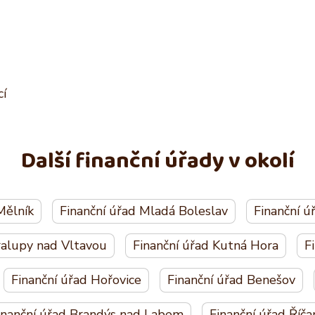
cí
Další finanční úřady v okolí
Mělník
Finanční úřad Mladá Boleslav
Finanční 
ralupy nad Vltavou
Finanční úřad Kutná Hora
F
Finanční úřad Hořovice
Finanční úřad Benešov
inanční úřad Brandýs nad Labem
Finanční úřad Říča