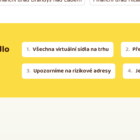
dlo
Všechna virtuální sídla na trhu
Př
Upozorníme na rizikové adresy
J