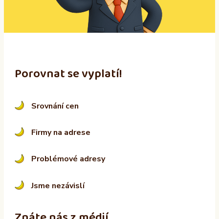
v
e
:
Porovnat se vyplatí!
Srovnání cen
Firmy na adrese
Problémové adresy
Jsme nezávislí
Znáte nás z médií