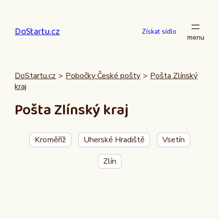
Přeskočit
na
DoStartu.cz
obsah
Získat sídlo
DoStartu.cz
>
Pobočky České pošty
>
Pošta Zlínský
kraj
Pošta Zlínský kraj
Kroměříž
Uherské Hradiště
Vsetín
Zlín