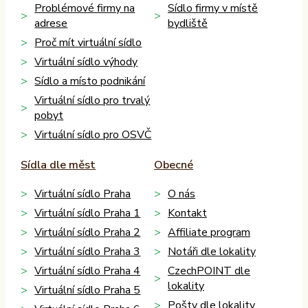
Problémové firmy na
Sídlo firmy v místě
adrese
bydliště
Proč mít virtuální sídlo
Virtuální sídlo výhody
Sídlo a místo podnikání
Virtuální sídlo pro trvalý
pobyt
Virtuální sídlo pro OSVČ
Sídla dle měst
Obecné
Virtuální sídlo Praha
O nás
Virtuální sídlo Praha 1
Kontakt
Virtuální sídlo Praha 2
Affiliate program
Virtuální sídlo Praha 3
Notáři dle lokality
Virtuální sídlo Praha 4
CzechPOINT dle
lokality
Virtuální sídlo Praha 5
Pošty dle lokality