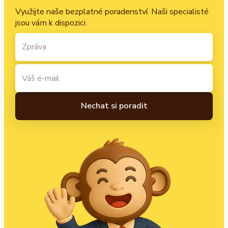
Využijte naše bezplatné poradenství. Naši specialisté
jsou vám k dispozici.
A
l
t
e
r
n
a
t
i