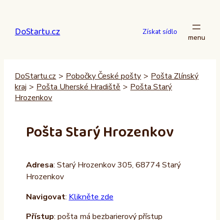
Přeskočit
na
DoStartu.cz
obsah
Získat sídlo
DoStartu.cz
>
Pobočky České pošty
>
Pošta Zlínský
kraj
>
Pošta Uherské Hradiště
>
Pošta Starý
Hrozenkov
Pošta Starý Hrozenkov
Adresa
: Starý Hrozenkov 305, 68774 Starý
Hrozenkov
Navigovat
:
Klikněte zde
Přístup
: pošta má bezbarierový přístup