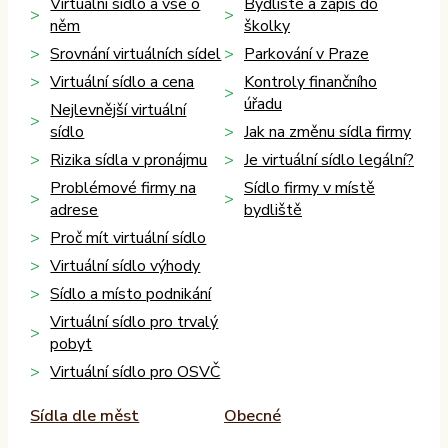
Virtuální sídlo a vše o
Bydliště a zápis do
něm
školky
Srovnání virtuálních sídel
Parkování v Praze
Virtuální sídlo a cena
Kontroly finančního
úřadu
Nejlevnější virtuální
sídlo
Jak na změnu sídla firmy
Rizika sídla v pronájmu
Je virtuální sídlo legální?
Problémové firmy na
Sídlo firmy v místě
adrese
bydliště
Proč mít virtuální sídlo
Virtuální sídlo výhody
Sídlo a místo podnikání
Virtuální sídlo pro trvalý
pobyt
Virtuální sídlo pro OSVČ
Sídla dle měst
Obecné