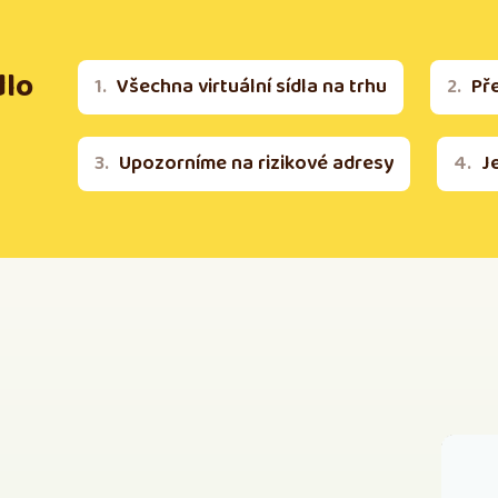
dlo
Všechna virtuální sídla na trhu
Př
Upozorníme na rizikové adresy
J