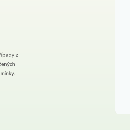
řípady z
ížených
mínky.