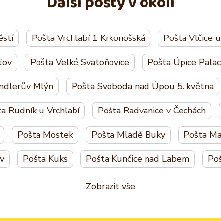
Další pošty v okolí
ěstí
Pošta Vrchlabí 1 Krkonošská
Pošta Vlčice 
ťov
Pošta Velké Svatoňovice
Pošta Úpice Pala
indlerův Mlýn
Pošta Svoboda nad Úpou 5. května
a Rudník u Vrchlabí
Pošta Radvanice v Čechách
Pošta Mostek
Pošta Mladé Buky
Pošta Ma
v
Pošta Kuks
Pošta Kunčice nad Labem
Poš
Zobrazit vše