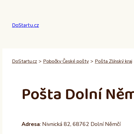
Přeskočit
na
obsah
DoStartu.cz
DoStartu.cz
>
Pobočky České pošty
>
Pošta Zlínský kraj
Pošta Dolní Něm
Adresa
: Nivnická 82, 68762 Dolní Němčí