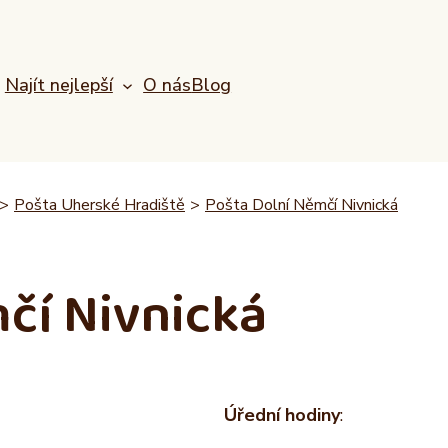
Najít nejlepší
O nás
Blog
>
Pošta Uherské Hradiště
>
Pošta Dolní Němčí Nivnická
čí Nivnická
Úřední hodiny
: