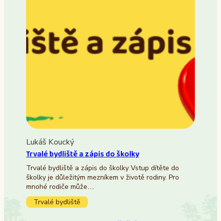
Lukáš Koucký
Trvalé bydliště a zápis do školky
Trvalé bydliště a zápis do školky Vstup dítěte do
školky je důležitým mezníkem v životě rodiny. Pro
mnohé rodiče může…
Trvalé bydliště