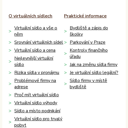
O virtuálních sídlech
Praktické informace
Virtuální sídlo a vše o
Bydliště a zápis do
něm
školky
Srovnání virtuálních sídel
Parkování v Praze
Virtuální sídlo a cena
Kontroly finančního
úřadu
Nejlevnější virtuální
sídlo
Jak na změnu sídla firmy
Rizika sídla v pronájmu
Je virtuální sídlo legální?
Problémové firmy na
Sídlo firmy v místě
adrese
bydliště
Proč mít virtuální sídlo
Virtuální sídlo výhody
Sídlo a místo podnikání
Virtuální sídlo pro trvalý
pobyt