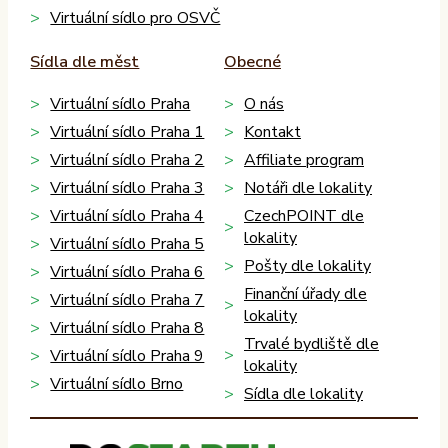
Virtuální sídlo pro OSVČ
Sídla dle měst
Obecné
Virtuální sídlo Praha
O nás
Virtuální sídlo Praha 1
Kontakt
Virtuální sídlo Praha 2
Affiliate program
Virtuální sídlo Praha 3
Notáři dle lokality
Virtuální sídlo Praha 4
CzechPOINT dle
lokality
Virtuální sídlo Praha 5
Pošty dle lokality
Virtuální sídlo Praha 6
Finanční úřady dle
Virtuální sídlo Praha 7
lokality
Virtuální sídlo Praha 8
Trvalé bydliště dle
Virtuální sídlo Praha 9
lokality
Virtuální sídlo Brno
Sídla dle lokality