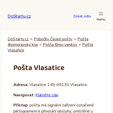
Přeskočit
na
DoStartu.cz
obsah
Získat sídlo
DoStartu.cz
>
Pobočky České pošty
>
Pošta
Jihomoravský kraj
>
Pošta Brno-venkov
>
Pošta
Vlasatice
Pošta Vlasatice
Adresa
: Vlasatice 149, 69130 Vlasatice
Navigovat
:
Klikněte zde
Přístup
: pošta má signální zařízení označené
piktogramem k přivolání obsluhy, umístěné u