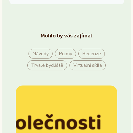
Mohlo by vás zajímat
Návody
Pojmy
Recenze
Trvalé bydliště
Virtuální sídla