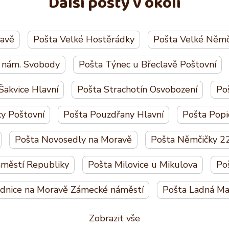
Další pošty v okolí
lavě
Pošta Velké Hostěrádky
Pošta Velké Němč
e nám. Svobody
Pošta Týnec u Břeclavě Poštovní
Šakvice Hlavní
Pošta Strachotín Osvobození
Po
ky Poštovní
Pošta Pouzdřany Hlavní
Pošta Popi
Pošta Novosedly na Moravě
Pošta Němčičky 2
městí Republiky
Pošta Milovice u Mikulova
Po
ednice na Moravě Zámecké náměstí
Pošta Ladná Ma
Zobrazit vše