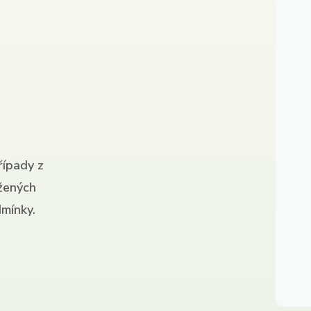
řípady z
ížených
mínky.