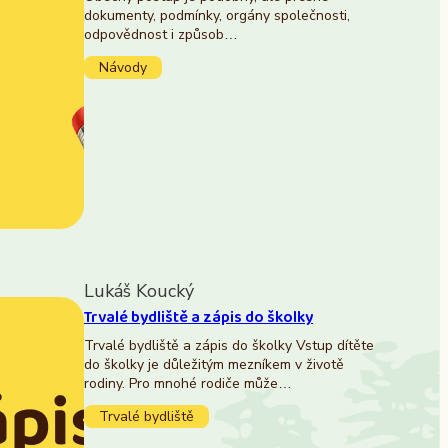
dokumenty, podmínky, orgány společnosti,
odpovědnost i způsob…
Návody
Lukáš Koucký
Trvalé bydliště a zápis do školky
Trvalé bydliště a zápis do školky Vstup dítěte
do školky je důležitým mezníkem v životě
rodiny. Pro mnohé rodiče může…
Trvalé bydliště