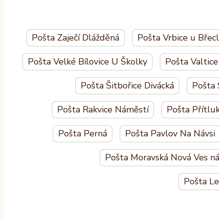
Pošta Zaječí Dlážděná
Pošta Vrbice u Břec
Pošta Velké Bílovice U Školky
Pošta Valtic
Pošta Šitbořice Divácká
Pošta 
Pošta Rakvice Náměstí
Pošta Přítlu
Pošta Perná
Pošta Pavlov Na Návsi
Pošta Moravská Nová Ves ná
Pošta L