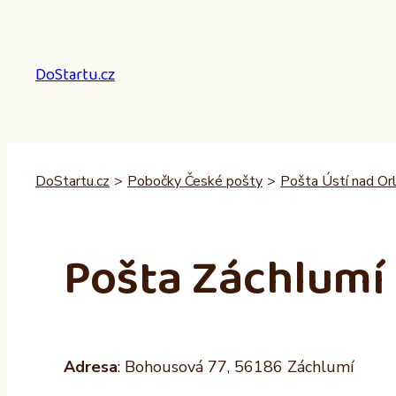
Přeskočit
na
obsah
DoStartu.cz
DoStartu.cz
>
Pobočky České pošty
>
Pošta Ústí nad Orl
Pošta Záchlumí
Adresa
: Bohousová 77, 56186 Záchlumí