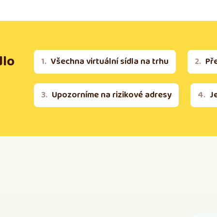
dlo
Všechna virtuální sídla na trhu
Př
Upozorníme na rizikové adresy
J