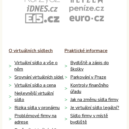
O virtuálních sídlech
Praktické informace
Virtuální sídlo a vše o
Bydliště a zápis do
něm
školky
Srovnání virtuálních sídel
Parkování v Praze
Virtuální sídlo a cena
Kontroly finančního
úřadu
Nejlevnější virtuální
sídlo
Jak na změnu sídla firmy
Rizika sídla v pronájmu
Je virtuální sídlo legální?
Problémové firmy na
Sídlo firmy v místě
adrese
bydliště