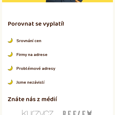
:
Porovnat se vyplatí!
Srovnání cen
Firmy na adrese
Problémové adresy
Jsme nezávislí
Znáte nás z médií