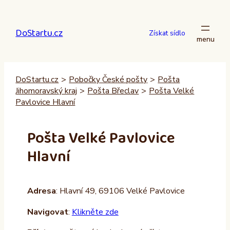
Přeskočit
na
DoStartu.cz
obsah
Získat sídlo
DoStartu.cz
>
Pobočky České pošty
>
Pošta
Jihomoravský kraj
>
Pošta Břeclav
>
Pošta Velké
Pavlovice Hlavní
Pošta Velké Pavlovice
Hlavní
Adresa
: Hlavní 49, 69106 Velké Pavlovice
Navigovat
:
Klikněte zde