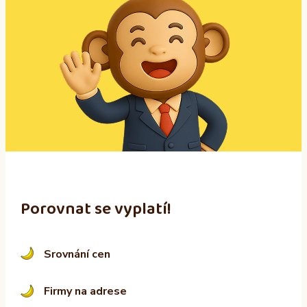
t
e
r
n
a
t
i
v
e
:
Porovnat se vyplatí!
Srovnání cen
Firmy na adrese