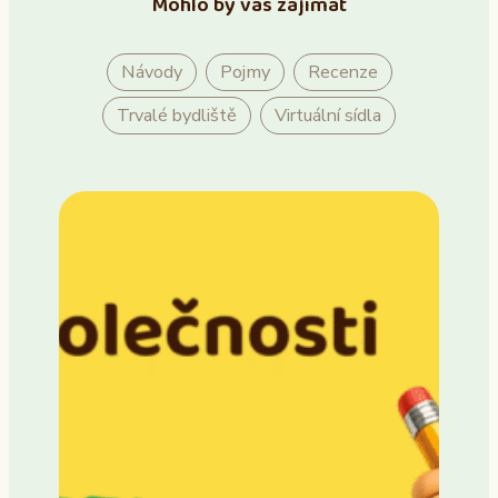
Mohlo by vás zajímat
Návody
Pojmy
Recenze
Trvalé bydliště
Virtuální sídla