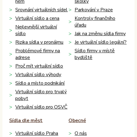
něm
školky
Srovnání virtuálních sídel
Parkování v Praze
Virtuální sídlo a cena
Kontroly finančního
úřadu
Nejlevnější virtuální
sídlo
Jak na změnu sídla firmy
Rizika sídla v pronájmu
Je virtuální sídlo legální?
Problémové firmy na
Sídlo firmy v místě
adrese
bydliště
Proč mít virtuální sídlo
Virtuální sídlo výhody
Sídlo a místo podnikání
Virtuální sídlo pro trvalý
pobyt
Virtuální sídlo pro OSVČ
Sídla dle měst
Obecné
Virtuální sídlo Praha
O nás