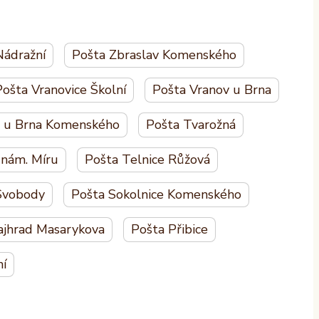
Nádražní
Pošta Zbraslav Komenského
ošta Vranovice Školní
Pošta Vranov u Brna
d u Brna Komenského
Pošta Tvarožná
 nám. Míru
Pošta Telnice Růžová
 Svobody
Pošta Sokolnice Komenského
ajhrad Masarykova
Pošta Přibice
ní