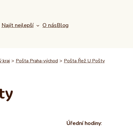
Najít nejlepší
O nás
Blog
 kraj
>
Pošta Praha-východ
>
Pošta Řež U Pošty
ty
Úřední hodiny
: