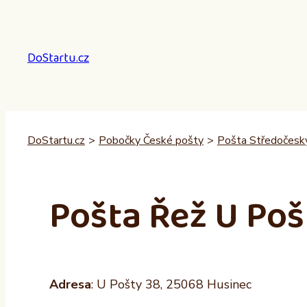
Přeskočit
na
obsah
DoStartu.cz
DoStartu.cz
>
Pobočky České pošty
>
Pošta Středočeský
Pošta Řež U Poš
Adresa
: U Pošty 38, 25068 Husinec