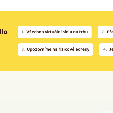
dlo
Všechna virtuální sídla na trhu
Př
Upozorníme na rizikové adresy
J