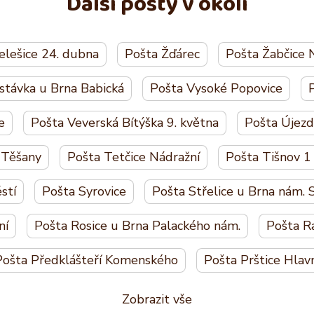
Další pošty v okolí
elešice 24. dubna
Pošta Žďárec
Pošta Žabčice 
stávka u Brna Babická
Pošta Vysoké Popovice
P
e
Pošta Veverská Bítýška 9. května
Pošta Újez
 Těšany
Pošta Tetčice Nádražní
Pošta Tišnov 1
stí
Pošta Syrovice
Pošta Střelice u Brna nám.
ní
Pošta Rosice u Brna Palackého nám.
Pošta R
Pošta Předklášteří Komenského
Pošta Prštice Hlav
Zobrazit vše