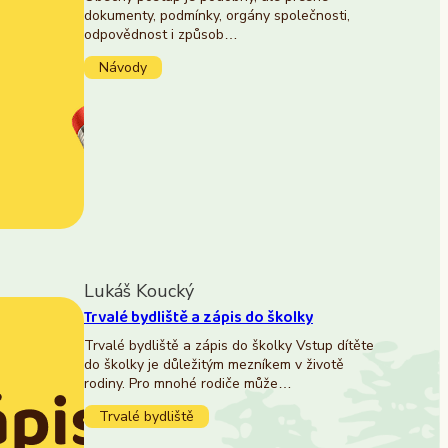
dokumenty, podmínky, orgány společnosti,
odpovědnost i způsob…
Návody
Lukáš Koucký
Trvalé bydliště a zápis do školky
Trvalé bydliště a zápis do školky Vstup dítěte
do školky je důležitým mezníkem v životě
rodiny. Pro mnohé rodiče může…
Trvalé bydliště