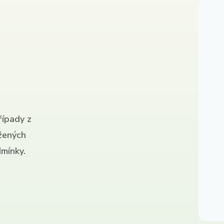
řípady z
ížených
mínky.