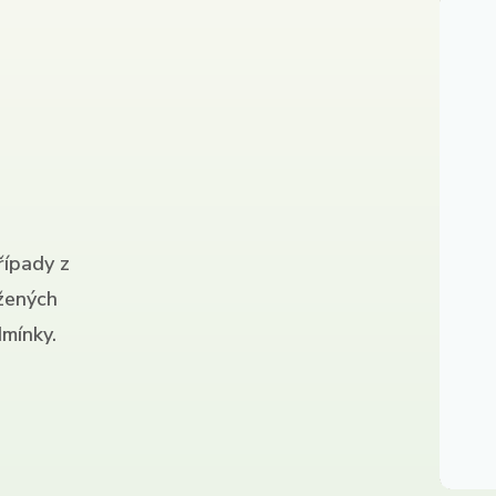
řípady z
ížených
mínky.