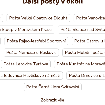
Další pošty v okolí
c
Pošta Velké Opatovice Dlouhá
Pošta Vanovice
a Sloup v Moravském Krasu
Pošta Skalice nad Svit
Pošta Rájec-Jestřebí Sportovní
Pošta Ostrov u
Pošta Němčice u Boskovic
Pošta Mobilní pošta
Pošta Letovice Tyršova
Pošta Kunštát na Morav
a Jedovnice Havlíčkovo náměstí
Pošta Drnovice u L
Pošta Černá Hora Svitavská
Zobrazit vše