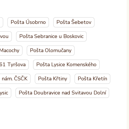
Pošta Úsobrno
Pošta Šebetov
avou
Pošta Sebranice u Boskovic
 Macochy
Pošta Olomučany
 61 Tyršova
Pošta Lysice Komenského
ě nám. ČSČK
Pošta Křtiny
Pošta Křetín
ysic
Pošta Doubravice nad Svitavou Dolní