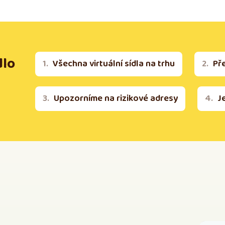
dlo
Všechna virtuální sídla na trhu
Př
Upozorníme na rizikové adresy
J