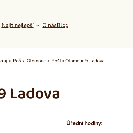
Najít nejlepší
O nás
Blog
raj
>
Pošta Olomouc
>
Pošta Olomouc 9 Ladova
9 Ladova
Úřední hodiny
: