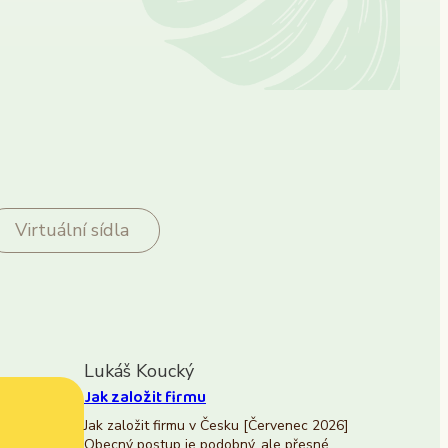
Virtuální sídla
Lukáš Koucký
Jak založit firmu
Jak založit firmu v Česku [Červenec 2026]
Obecný postup je podobný, ale přesné