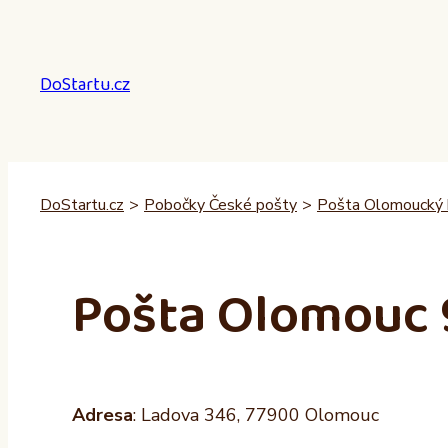
Přeskočit
na
obsah
DoStartu.cz
DoStartu.cz
>
Pobočky České pošty
>
Pošta Olomoucký k
Pošta Olomouc 
Adresa
: Ladova 346, 77900 Olomouc