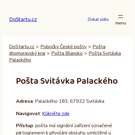
Přeskočit
na
DoStartu.cz
obsah
Získat sídlo
DoStartu.cz
>
Pobočky České pošty
>
Pošta
Jihomoravský kraj
>
Pošta Blansko
>
Pošta Svitávka
Palackého
Pošta Svitávka Palackého
Adresa
: Palackého 183, 67932 Svitávka
Navigovat
:
Klikněte zde
Přístup
: pošta má signální zařízení označené
piktogramem k přivolání obsluhy, umístěné u