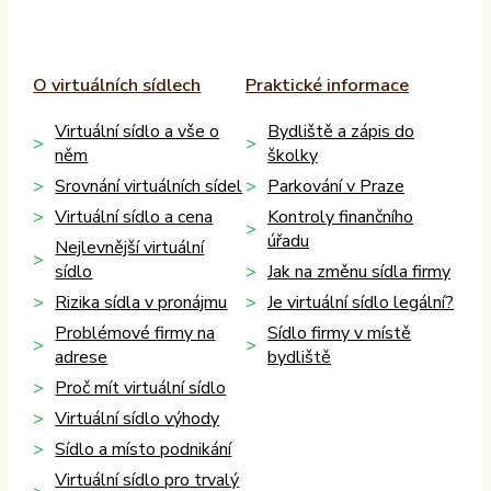
O virtuálních sídlech
Praktické informace
Virtuální sídlo a vše o
Bydliště a zápis do
něm
školky
Srovnání virtuálních sídel
Parkování v Praze
Virtuální sídlo a cena
Kontroly finančního
úřadu
Nejlevnější virtuální
sídlo
Jak na změnu sídla firmy
Rizika sídla v pronájmu
Je virtuální sídlo legální?
Problémové firmy na
Sídlo firmy v místě
adrese
bydliště
Proč mít virtuální sídlo
Virtuální sídlo výhody
Sídlo a místo podnikání
Virtuální sídlo pro trvalý