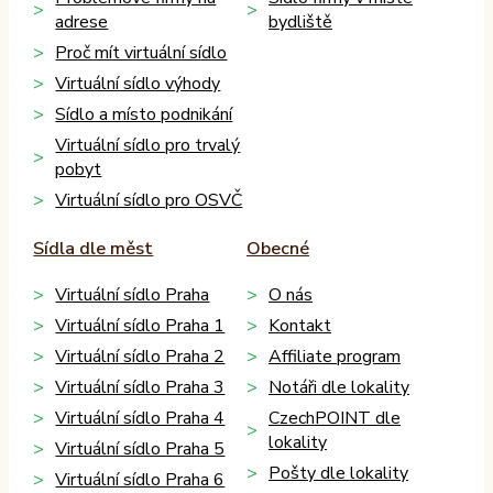
adrese
bydliště
Proč mít virtuální sídlo
Virtuální sídlo výhody
Sídlo a místo podnikání
Virtuální sídlo pro trvalý
pobyt
Virtuální sídlo pro OSVČ
Sídla dle měst
Obecné
Virtuální sídlo Praha
O nás
Virtuální sídlo Praha 1
Kontakt
Virtuální sídlo Praha 2
Affiliate program
Virtuální sídlo Praha 3
Notáři dle lokality
Virtuální sídlo Praha 4
CzechPOINT dle
lokality
Virtuální sídlo Praha 5
Pošty dle lokality
Virtuální sídlo Praha 6