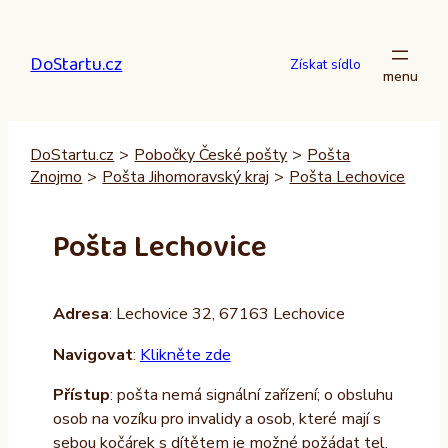
Přeskočit
na
DoStartu.cz
obsah
Získat sídlo
DoStartu.cz
>
Pobočky České pošty
>
Pošta
Znojmo
>
Pošta Jihomoravský kraj
>
Pošta Lechovice
Pošta Lechovice
Adresa
: Lechovice 32, 67163 Lechovice
Navigovat
:
Klikněte zde
Přístup
: pošta nemá signální zařízení; o obsluhu
osob na vozíku pro invalidy a osob, které mají s
sebou kočárek s dítětem je možné požádat tel.