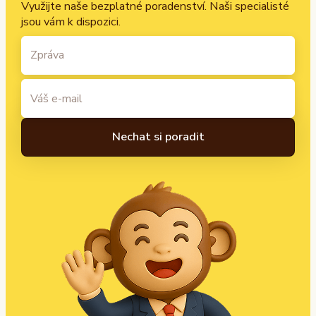
Využijte naše bezplatné poradenství. Naši specialisté
jsou vám k dispozici.
A
l
t
e
r
n
a
t
i