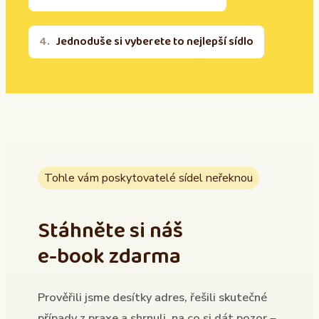
Jednoduše si vyberete to nejlepší sídlo
Tohle vám poskytovatelé sídel neřeknou
Stáhněte si náš
e-book zdarma
Prověřili jsme desítky adres, řešili skutečné
případy z praxe a shrnuli, na co si dát pozor –