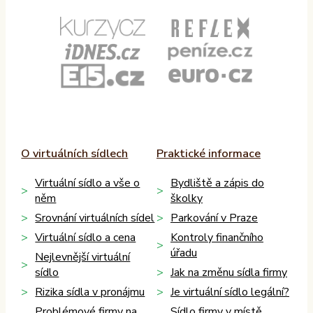
O virtuálních sídlech
Praktické informace
Virtuální sídlo a vše o
Bydliště a zápis do
něm
školky
Srovnání virtuálních sídel
Parkování v Praze
Virtuální sídlo a cena
Kontroly finančního
úřadu
Nejlevnější virtuální
sídlo
Jak na změnu sídla firmy
Rizika sídla v pronájmu
Je virtuální sídlo legální?
Problémové firmy na
Sídlo firmy v místě