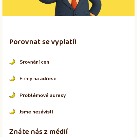
v
e
:
Porovnat se vyplatí!
Srovnání cen
Firmy na adrese
Problémové adresy
Jsme nezávislí
Znáte nás z médií