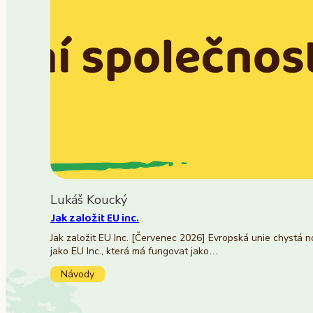
Lukáš Koucký
Jak založit EU inc.
Jak založit EU Inc. [Červenec 2026] Evropská unie chystá 
jako EU Inc., která má fungovat jako…
Návody