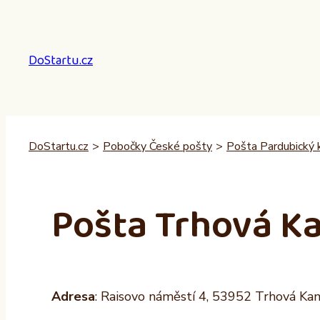
Přeskočit
na
obsah
DoStartu.cz
DoStartu.cz
>
Pobočky České pošty
>
Pošta Pardubický k
Pošta Trhová K
Adresa
: Raisovo náměstí 4, 53952 Trhová Ka