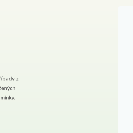
řípady z
ížených
mínky.