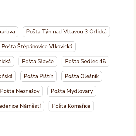
kařova
Pošta Týn nad Vltavou 3 Orlická
Pošta Štěpánovice Vlkovická
ická
Pošta Slavče
Pošta Sedlec 48
oňská
Pošta Pištín
Pošta Olešník
Pošta Neznašov
Pošta Mydlovary
edenice Náměstí
Pošta Komařice