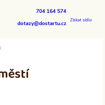
704 164 574
Získat sídlo
dotazy@dostartu.cz
í
městí