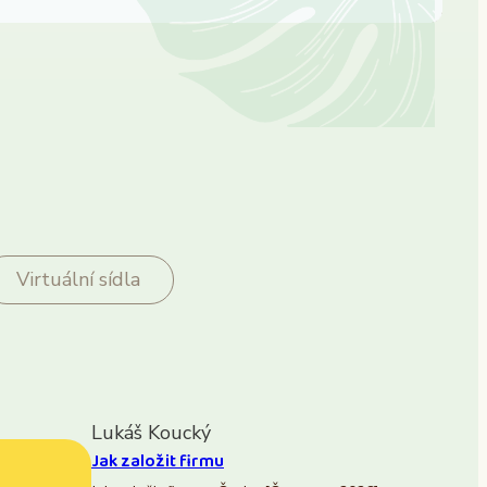
Virtuální sídla
Lukáš Koucký
Jak založit firmu