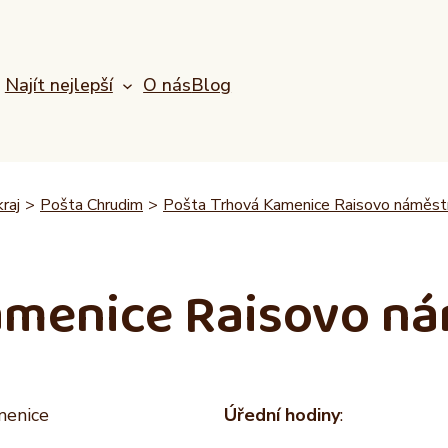
Najít nejlepší
O nás
Blog
raj
>
Pošta Chrudim
>
Pošta Trhová Kamenice Raisovo náměst
amenice Raisovo ná
menice
Úřední hodiny
: