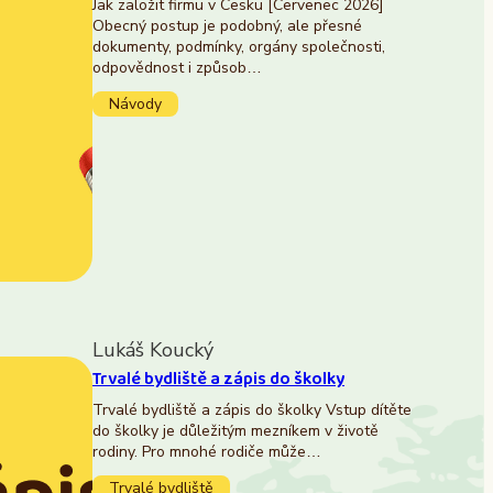
Jak založit firmu v Česku [Červenec 2026]
Obecný postup je podobný, ale přesné
dokumenty, podmínky, orgány společnosti,
odpovědnost i způsob…
Návody
Lukáš Koucký
Trvalé bydliště a zápis do školky
Trvalé bydliště a zápis do školky Vstup dítěte
do školky je důležitým mezníkem v životě
rodiny. Pro mnohé rodiče může…
Trvalé bydliště