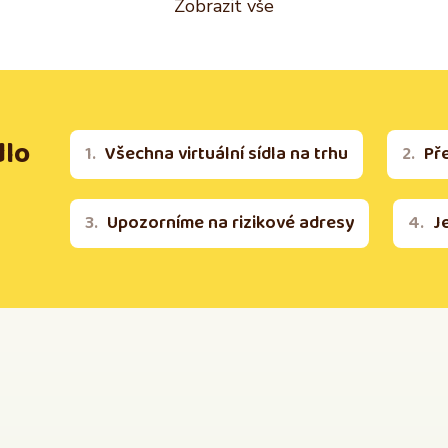
Zobrazit vše
dlo
Všechna virtuální sídla na trhu
Př
Upozorníme na rizikové adresy
J