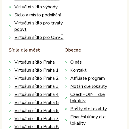
Virtuální sídlo výhody
Sídlo a místo podnikání
Virtuální sídlo pro trvalý
pobyt
Virtuální sídlo pro OSVČ
Sídla dle měst
Obecné
Virtuální sídlo Praha
O nás
Virtuální sídlo Praha 1
Kontakt
Virtuální sídlo Praha 2
Affiliate program
Virtuální sídlo Praha 3
Notáři dle lokality
Virtuální sídlo Praha 4
CzechPOINT dle
lokality
Virtuální sídlo Praha 5
Pošty dle lokality
Virtuální sídlo Praha 6
Finanční úřady dle
Virtuální sídlo Praha 7
lokality
Virtuální sídlo Praha 8