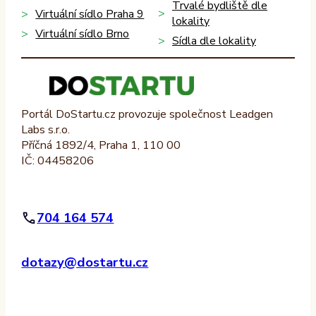
Trvalé bydliště dle
Virtuální sídlo Praha 9
lokality
Virtuální sídlo Brno
Sídla dle lokality
Portál DoStartu.cz provozuje společnost Leadgen
Labs s.r.o.
Příčná 1892/4, Praha 1, 110 00
IČ: 04458206
704 164 574
dotazy@dostartu.cz