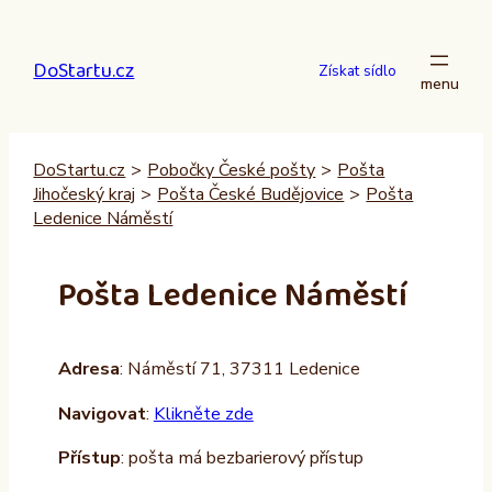
Přeskočit
na
DoStartu.cz
obsah
Získat sídlo
DoStartu.cz
>
Pobočky České pošty
>
Pošta
Jihočeský kraj
>
Pošta České Budějovice
>
Pošta
Ledenice Náměstí
Pošta Ledenice Náměstí
Adresa
: Náměstí 71, 37311 Ledenice
Navigovat
:
Klikněte zde
Přístup
: pošta má bezbarierový přístup