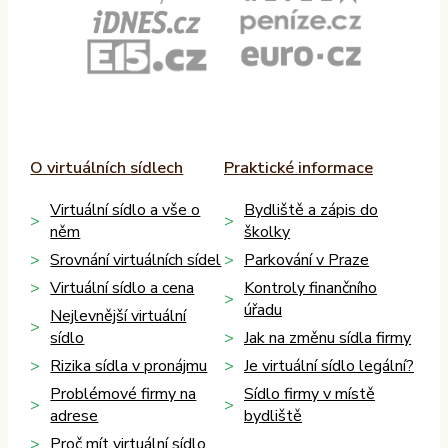
O virtuálních sídlech
Praktické informace
Virtuální sídlo a vše o
Bydliště a zápis do
něm
školky
Srovnání virtuálních sídel
Parkování v Praze
Virtuální sídlo a cena
Kontroly finančního
úřadu
Nejlevnější virtuální
sídlo
Jak na změnu sídla firmy
Rizika sídla v pronájmu
Je virtuální sídlo legální?
Problémové firmy na
Sídlo firmy v místě
adrese
bydliště
Proč mít virtuální sídlo