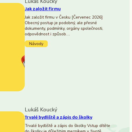
Lukáš Koucký
Jak založit firmu
Jak založit firmu v Česku [Červenec 2026]
Obecný postup je podobný, ale přesné
dokumenty, podmínky, orgány společnosti,
odpovědnost i způsob…
Návody
Lukáš Koucký
Trvalé bydliště a zápis do školky
Trvalé bydliště a zápis do školky Vstup dítěte
do školky je důležitým mezníkem v životě