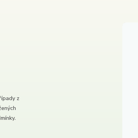
řípady z
ížených
mínky.