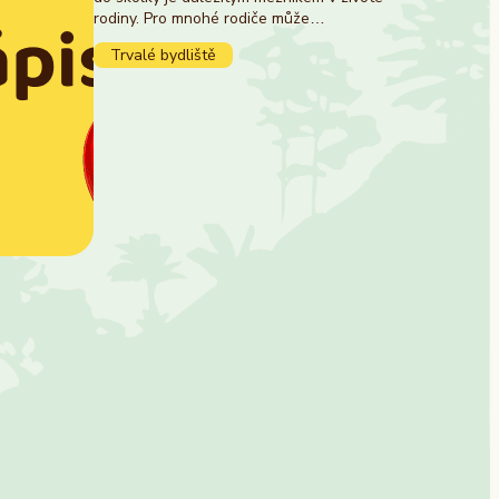
rodiny. Pro mnohé rodiče může…
Trvalé bydliště