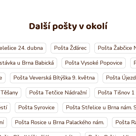
Další pošty v okolí
elešice 24. dubna
Pošta Žďárec
Pošta Žabčice 
stávka u Brna Babická
Pošta Vysoké Popovice
P
e
Pošta Veverská Bítýška 9. května
Pošta Újez
 Těšany
Pošta Tetčice Nádražní
Pošta Tišnov 1
stí
Pošta Syrovice
Pošta Střelice u Brna nám.
ní
Pošta Rosice u Brna Palackého nám.
Pošta R