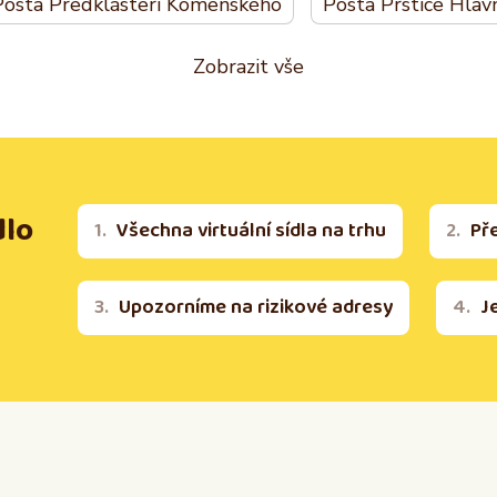
Pošta Předklášteří Komenského
Pošta Prštice Hlav
Zobrazit vše
dlo
Všechna virtuální sídla na trhu
Př
Upozorníme na rizikové adresy
J