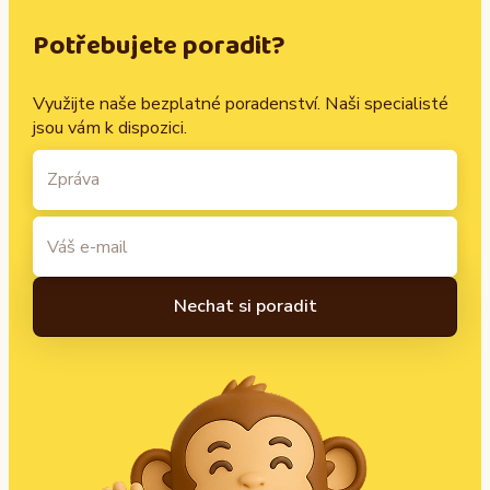
Potřebujete poradit?
Využijte naše bezplatné poradenství. Naši specialisté
jsou vám k dispozici.
A
l
t
e
r