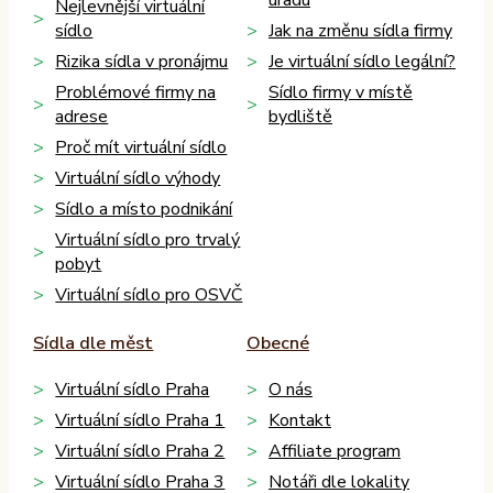
úřadu
Nejlevnější virtuální
sídlo
Jak na změnu sídla firmy
Rizika sídla v pronájmu
Je virtuální sídlo legální?
Problémové firmy na
Sídlo firmy v místě
adrese
bydliště
Proč mít virtuální sídlo
Virtuální sídlo výhody
Sídlo a místo podnikání
Virtuální sídlo pro trvalý
pobyt
Virtuální sídlo pro OSVČ
Sídla dle měst
Obecné
Virtuální sídlo Praha
O nás
Virtuální sídlo Praha 1
Kontakt
Virtuální sídlo Praha 2
Affiliate program
Virtuální sídlo Praha 3
Notáři dle lokality