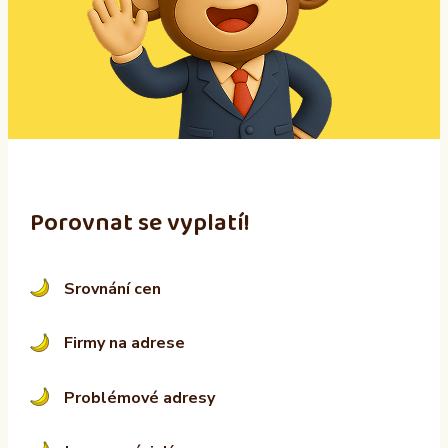
n
a
t
i
v
e
:
Porovnat se vyplatí!
Srovnání cen
Firmy na adrese
Problémové adresy