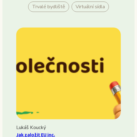
Trvalé bydliště
Virtuální sídla
Lukáš Koucký
Jak založit EU inc.