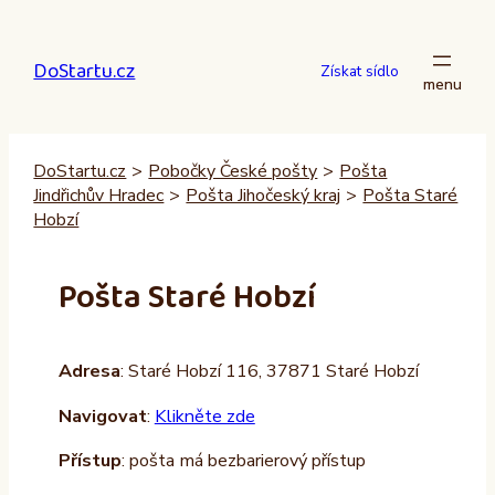
Přeskočit
na
DoStartu.cz
obsah
Získat sídlo
DoStartu.cz
>
Pobočky České pošty
>
Pošta
Jindřichův Hradec
>
Pošta Jihočeský kraj
>
Pošta Staré
Hobzí
Pošta Staré Hobzí
Adresa
: Staré Hobzí 116, 37871 Staré Hobzí
Navigovat
:
Klikněte zde
Přístup
: pošta má bezbarierový přístup