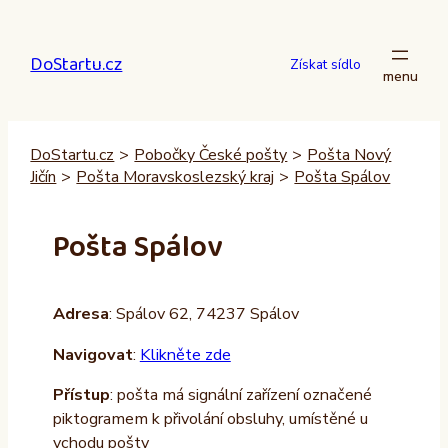
Přeskočit
na
DoStartu.cz
obsah
Získat sídlo
DoStartu.cz
>
Pobočky České pošty
>
Pošta Nový
Jičín
>
Pošta Moravskoslezský kraj
>
Pošta Spálov
Pošta Spálov
Adresa
: Spálov 62, 74237 Spálov
Navigovat
:
Klikněte zde
Přístup
: pošta má signální zařízení označené
piktogramem k přivolání obsluhy, umístěné u
vchodu pošty