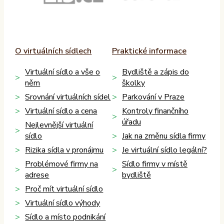
O virtuálních sídlech
Praktické informace
Virtuální sídlo a vše o
Bydliště a zápis do
něm
školky
Srovnání virtuálních sídel
Parkování v Praze
Virtuální sídlo a cena
Kontroly finančního
úřadu
Nejlevnější virtuální
sídlo
Jak na změnu sídla firmy
Rizika sídla v pronájmu
Je virtuální sídlo legální?
Problémové firmy na
Sídlo firmy v místě
adrese
bydliště
Proč mít virtuální sídlo
Virtuální sídlo výhody
Sídlo a místo podnikání