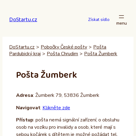
Přeskočit
na
DoStartu.cz
obsah
Získat sídlo
DoStartu.cz
>
Pobočky České pošty
>
Pošta
Pardubický kraj
>
Pošta Chrudim
>
Pošta Žumberk
Pošta Žumberk
Adresa
: Žumberk 79, 53836 Žumberk
Navigovat
:
Klikněte zde
Přístup
: pošta nemá signální zařízení; o obsluhu
osob na vozíku pro invalidy a osob, které mají s
sebou kočárek s dítětem je možné požádat tel.