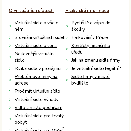
O virtuálních sídlech
Praktické informace
Virtuální sídlo a vše o
Bydliště a zápis do
něm
školky
Srovnání virtuálních sídel
Parkování v Praze
Virtuální sídlo a cena
Kontroly finančního
úřadu
Nejlevnější virtuální
sídlo
Jak na změnu sídla firmy
Rizika sídla v pronájmu
Je virtuální sídlo legální?
Problémové firmy na
Sídlo firmy v místě
adrese
bydliště
Proč mít virtuální sídlo
Virtuální sídlo výhody
Sídlo a místo podnikání
Virtuální sídlo pro trvalý
pobyt
Virtuální sídlo pro OSVČ