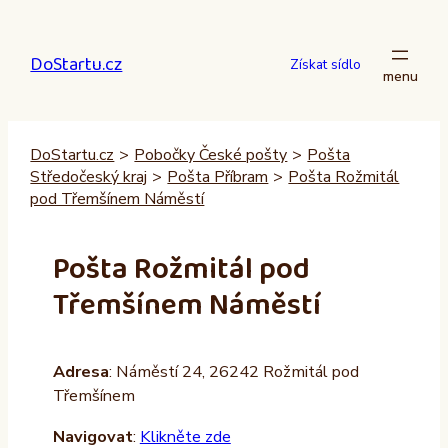
Přeskočit
na
DoStartu.cz
obsah
Získat sídlo
DoStartu.cz
>
Pobočky České pošty
>
Pošta
Středočeský kraj
>
Pošta Příbram
>
Pošta Rožmitál
pod Třemšínem Náměstí
Pošta Rožmitál pod
Třemšínem Náměstí
Adresa
: Náměstí 24, 26242 Rožmitál pod
Třemšínem
Navigovat
:
Klikněte zde