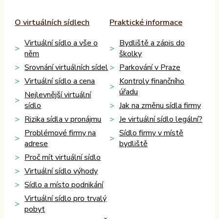
O virtuálních sídlech
Praktické informace
Virtuální sídlo a vše o
Bydliště a zápis do
něm
školky
Srovnání virtuálních sídel
Parkování v Praze
Virtuální sídlo a cena
Kontroly finančního
úřadu
Nejlevnější virtuální
sídlo
Jak na změnu sídla firmy
Rizika sídla v pronájmu
Je virtuální sídlo legální?
Problémové firmy na
Sídlo firmy v místě
adrese
bydliště
Proč mít virtuální sídlo
Virtuální sídlo výhody
Sídlo a místo podnikání
Virtuální sídlo pro trvalý
pobyt