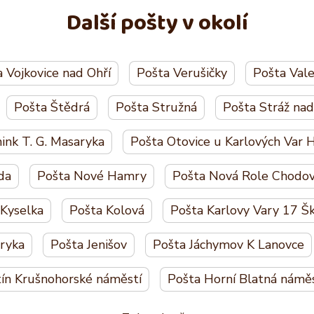
Další pošty v okolí
 Vojkovice nad Ohří
Pošta Verušičky
Pošta Val
Pošta Štědrá
Pošta Stružná
Pošta Stráž nad
ink T. G. Masaryka
Pošta Otovice u Karlových Var 
da
Pošta Nové Hamry
Pošta Nová Role Chodov
 Kyselka
Pošta Kolová
Pošta Karlovy Vary 17 Šk
aryka
Pošta Jenišov
Pošta Jáchymov K Lanovce
ín Krušnohorské náměstí
Pošta Horní Blatná náměst