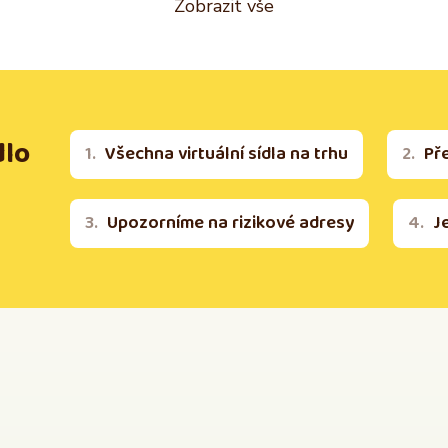
Zobrazit vše
dlo
Všechna virtuální sídla na trhu
Př
Upozorníme na rizikové adresy
J