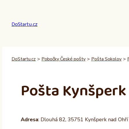
Přeskočit
na
obsah
DoStartu.cz
DoStartu.cz
>
Pobočky České pošty
>
Pošta Sokolov
>
Pošta Kynšperk
Adresa
: Dlouhá 82, 35751 Kynšperk nad Ohří