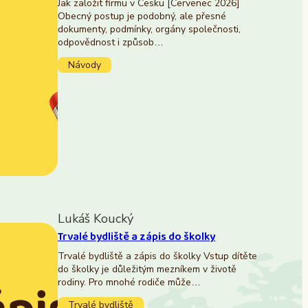
Jak založit firmu v Česku [Červenec 2026]
Obecný postup je podobný, ale přesné
dokumenty, podmínky, orgány společnosti,
odpovědnost i způsob…
Návody
Lukáš Koucký
Trvalé bydliště a zápis do školky
Trvalé bydliště a zápis do školky Vstup dítěte
do školky je důležitým mezníkem v životě
rodiny. Pro mnohé rodiče může…
Trvalé bydliště