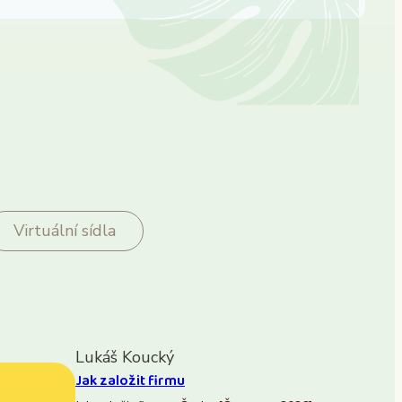
Virtuální sídla
Lukáš Koucký
Jak založit firmu