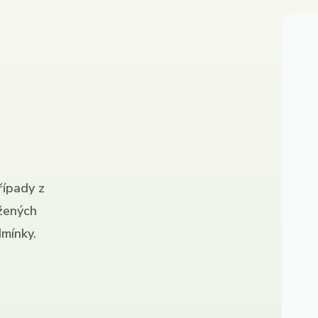
řípady z
ížených
mínky.