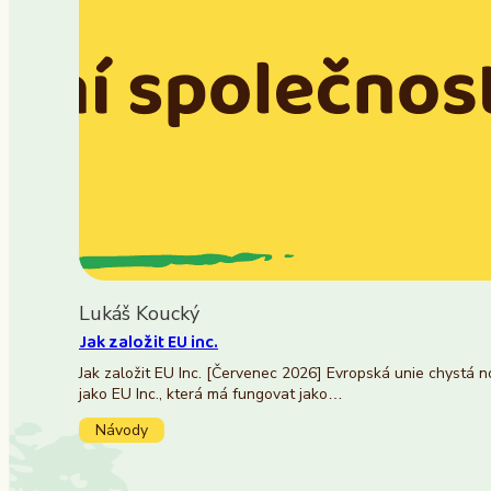
Lukáš Koucký
Jak založit EU inc.
Jak založit EU Inc. [Červenec 2026] Evropská unie chystá 
jako EU Inc., která má fungovat jako…
Návody