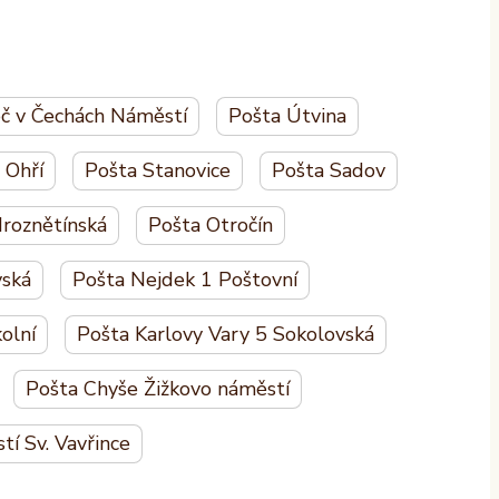
eč v Čechách Náměstí
Pošta Útvina
 Ohří
Pošta Stanovice
Pošta Sadov
Hroznětínská
Pošta Otročín
ská
Pošta Nejdek 1 Poštovní
olní
Pošta Karlovy Vary 5 Sokolovská
Pošta Chyše Žižkovo náměstí
í Sv. Vavřince