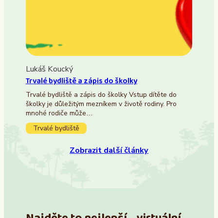
Lukáš Koucký
Trvalé bydliště a zápis do školky
Trvalé bydliště a zápis do školky Vstup dítěte do
školky je důležitým mezníkem v životě rodiny. Pro
mnohé rodiče může…
Trvalé bydliště
Zobrazit další články