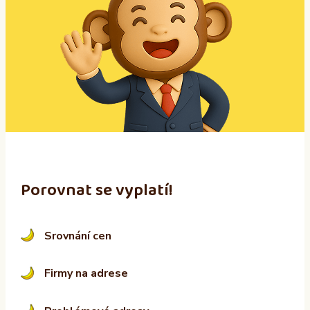
e
r
n
a
t
i
v
e
:
Porovnat se vyplatí!
Srovnání cen
Firmy na adrese