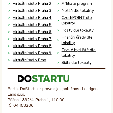
Virtuální sídlo Praha 2
Affiliate program
Virtuální sídlo Praha 3
Notáři dle lokality
Virtuální sídlo Praha 4
CzechPOINT dle
lokality
Virtuální sídlo Praha 5
Pošty dle lokality
Virtuální sídlo Praha 6
Finanční úřady dle
Virtuální sídlo Praha 7
lokality
Virtuální sídlo Praha 8
Trvalé bydliště dle
Virtuální sídlo Praha 9
lokality
Virtuální sídlo Brno
Sídla dle lokality
Portál DoStartu.cz provozuje společnost Leadgen
Labs s.r.o.
Příčná 1892/4, Praha 1, 110 00
IČ: 04458206