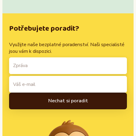
Potřebujete poradit?
Využijte naše bezplatné poradenství. Naši specialisté
jsou vám k dispozici.
A
l
t