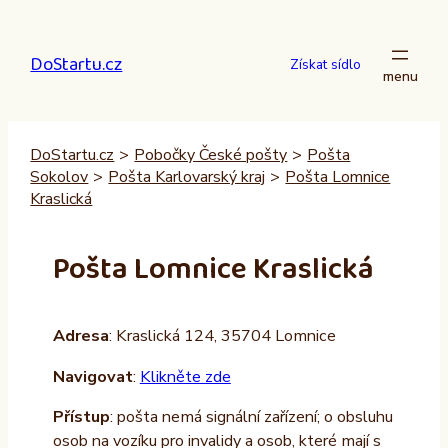
Přeskočit
na
DoStartu.cz
obsah
Získat sídlo
DoStartu.cz
>
Pobočky České pošty
>
Pošta
Sokolov
>
Pošta Karlovarský kraj
>
Pošta Lomnice
Kraslická
Pošta Lomnice Kraslická
Adresa
: Kraslická 124, 35704 Lomnice
Navigovat
:
Klikněte zde
Přístup
: pošta nemá signální zařízení; o obsluhu
osob na vozíku pro invalidy a osob, které mají s