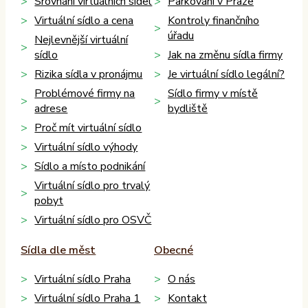
Srovnání virtuálních sídel
Parkování v Praze
Virtuální sídlo a cena
Kontroly finančního
úřadu
Nejlevnější virtuální
sídlo
Jak na změnu sídla firmy
Rizika sídla v pronájmu
Je virtuální sídlo legální?
Problémové firmy na
Sídlo firmy v místě
adrese
bydliště
Proč mít virtuální sídlo
Virtuální sídlo výhody
Sídlo a místo podnikání
Virtuální sídlo pro trvalý
pobyt
Virtuální sídlo pro OSVČ
Sídla dle měst
Obecné
Virtuální sídlo Praha
O nás
Virtuální sídlo Praha 1
Kontakt