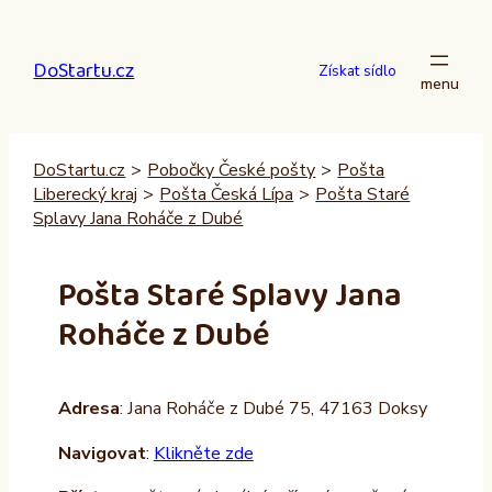
Přeskočit
na
DoStartu.cz
obsah
Získat sídlo
DoStartu.cz
>
Pobočky České pošty
>
Pošta
Liberecký kraj
>
Pošta Česká Lípa
>
Pošta Staré
Splavy Jana Roháče z Dubé
Pošta Staré Splavy Jana
Roháče z Dubé
Adresa
: Jana Roháče z Dubé 75, 47163 Doksy
Navigovat
:
Klikněte zde