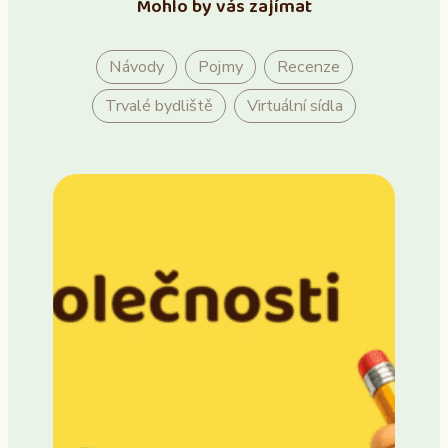
Mohlo by vás zajímat
Návody
Pojmy
Recenze
Trvalé bydliště
Virtuální sídla