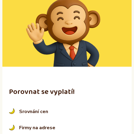
l
t
e
r
n
a
t
i
v
e
:
Porovnat se vyplatí!
Srovnání cen
Firmy na adrese