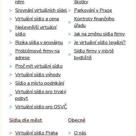
něm
školky
Srovnání virtuálních sídel
Parkování v Praze
Virtuální sídlo a cena
Kontroly finančního
úřadu
Nejlevnější virtuální
sídlo
Jak na změnu sídla firmy
Rizika sídla v pronájmu
Je virtuální sídlo legální?
Problémové firmy na
Sídlo firmy v místě
adrese
bydliště
Proč mít virtuální sídlo
Virtuální sídlo výhody
Sídlo a místo podnikání
Virtuální sídlo pro trvalý
pobyt
Virtuální sídlo pro OSVČ
Sídla dle měst
Obecné
Virtuální sídlo Praha
O nás