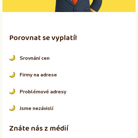
e
:
Porovnat se vyplatí!
Srovnání cen
Firmy na adrese
Problémové adresy
Jsme nezávislí
Znáte nás z médií