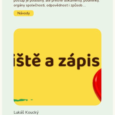
postup je podobný, ale přesné dokumenty, podmínky,
orgány společnosti, odpovědnost i způsob…
Návody
Lukáš Koucký