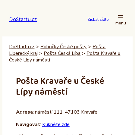
Přeskočit
na
DoStartu.cz
obsah
Získat sídlo
DoStartu.cz
>
Pobočky České pošty
>
Pošta
Liberecký kraj
>
Pošta Česká Lípa
>
Pošta Kravaře u
České Lípy náměstí
Pošta Kravaře u České
Lípy náměstí
Adresa
: náměstí 111, 47103 Kravaře
Navigovat
:
Klikněte zde