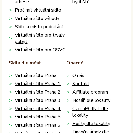
adrese
bydliště
Proč mít virtuální sídlo
Virtuální sídlo výhody
Sídlo a místo podnikání
Virtuální sídlo pro trvalý
pobyt
Virtuální sídlo pro OSVČ
Sídla dle měst
Obecné
Virtuální sídlo Praha
O nás
Virtuální sídlo Praha 1
Kontakt
Virtuální sídlo Praha 2
Affiliate program
Virtuální sídlo Praha 3
Notáři dle lokality
Virtuální sídlo Praha 4
CzechPOINT dle
lokality
Virtuální sídlo Praha 5
Pošty dle lokality
Virtuální sídlo Praha 6
Finanční úřady dle