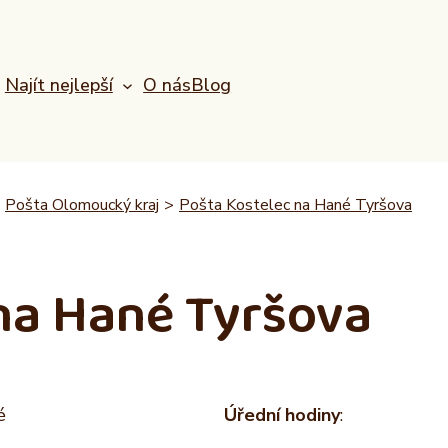
Najít nejlepší
O nás
Blog
Pošta Olomoucký kraj
>
Pošta Kostelec na Hané Tyršova
na Hané Tyršova
é
Úřední hodiny
: