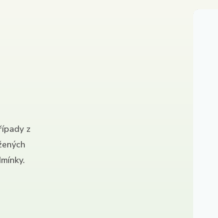
řípady z
ížených
mínky.