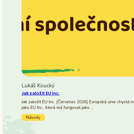
Lukáš Koucký
Jak založit EU inc.
Jak založit EU Inc. [Červenec 2026] Evropská unie chystá 
jako EU Inc., která má fungovat jako…
Návody