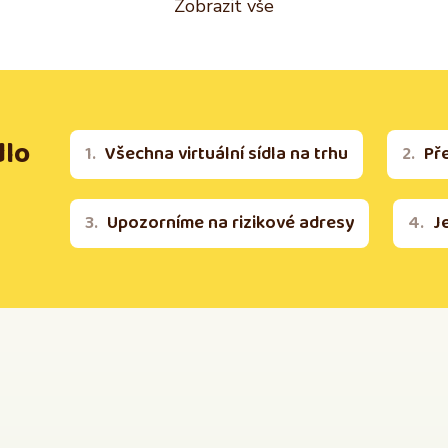
Zobrazit vše
dlo
Všechna virtuální sídla na trhu
Př
Upozorníme na rizikové adresy
J