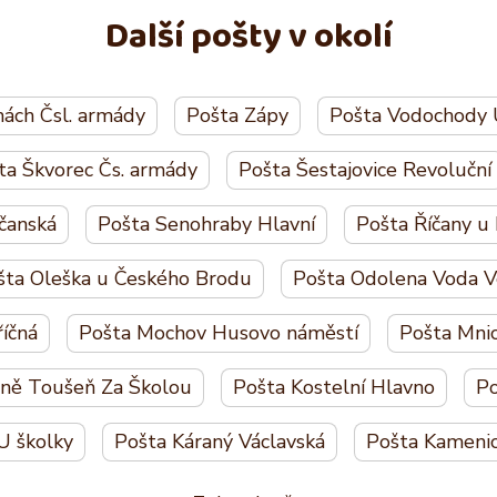
Další pošty v okolí
hách Čsl. armády
Pošta Zápy
Pošta Vodochody 
ta Škvorec Čs. armády
Pošta Šestajovice Revoluční
íčanská
Pošta Senohraby Hlavní
Pošta Říčany u
šta Oleška u Českého Brodu
Pošta Odolena Voda V
íčná
Pošta Mochov Husovo náměstí
Pošta Mnic
zně Toušeň Za Školou
Pošta Kostelní Hlavno
Po
U školky
Pošta Káraný Václavská
Pošta Kameni