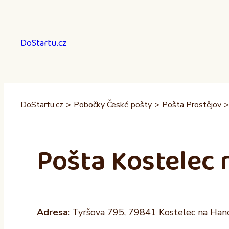
Přeskočit
na
obsah
DoStartu.cz
DoStartu.cz
>
Pobočky České pošty
>
Pošta Prostějov
>
Pošta Kostelec 
Adresa
: Tyršova 795, 79841 Kostelec na Han