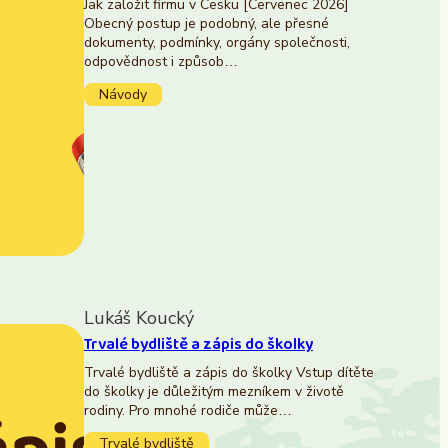
Jak založit firmu v Česku [Červenec 2026]
Obecný postup je podobný, ale přesné
dokumenty, podmínky, orgány společnosti,
odpovědnost i způsob…
Návody
Lukáš Koucký
Trvalé bydliště a zápis do školky
Trvalé bydliště a zápis do školky Vstup dítěte
do školky je důležitým mezníkem v životě
rodiny. Pro mnohé rodiče může…
Trvalé bydliště