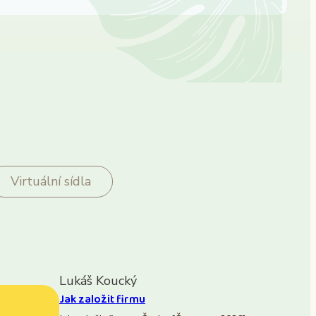
Virtuální sídla
Lukáš Koucký
Jak založit firmu