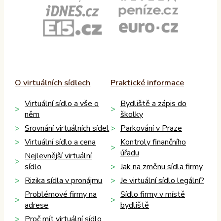
O virtuálních sídlech
Praktické informace
Virtuální sídlo a vše o
Bydliště a zápis do
něm
školky
Srovnání virtuálních sídel
Parkování v Praze
Virtuální sídlo a cena
Kontroly finančního
úřadu
Nejlevnější virtuální
sídlo
Jak na změnu sídla firmy
Rizika sídla v pronájmu
Je virtuální sídlo legální?
Problémové firmy na
Sídlo firmy v místě
adrese
bydliště
Proč mít virtuální sídlo