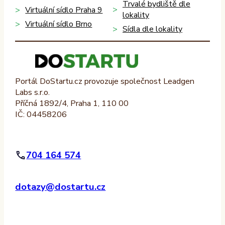
Trvalé bydliště dle
Virtuální sídlo Praha 9
lokality
Virtuální sídlo Brno
Sídla dle lokality
Portál DoStartu.cz provozuje společnost Leadgen
Labs s.r.o.
Příčná 1892/4, Praha 1, 110 00
IČ: 04458206
704 164 574
dotazy@dostartu.cz