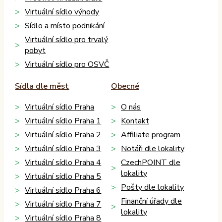
Virtuální sídlo výhody
Sídlo a místo podnikání
Virtuální sídlo pro trvalý
pobyt
Virtuální sídlo pro OSVČ
Sídla dle měst
Obecné
Virtuální sídlo Praha
O nás
Virtuální sídlo Praha 1
Kontakt
Virtuální sídlo Praha 2
Affiliate program
Virtuální sídlo Praha 3
Notáři dle lokality
Virtuální sídlo Praha 4
CzechPOINT dle
lokality
Virtuální sídlo Praha 5
Pošty dle lokality
Virtuální sídlo Praha 6
Finanční úřady dle
Virtuální sídlo Praha 7
lokality
Virtuální sídlo Praha 8