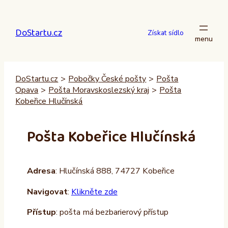
Přeskočit
na
DoStartu.cz
obsah
Získat sídlo
DoStartu.cz
>
Pobočky České pošty
>
Pošta
Opava
>
Pošta Moravskoslezský kraj
>
Pošta
Kobeřice Hlučínská
Pošta Kobeřice Hlučínská
Adresa
: Hlučínská 888, 74727 Kobeřice
Navigovat
:
Klikněte zde
Přístup
: pošta má bezbarierový přístup