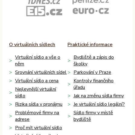
O virtuálních sídlech
Praktické informace
Virtuální sídlo a vše o
Bydliště a zápis do
něm
školky
Srovnání virtuálních sídel
Parkování v Praze
Virtuální sídlo a cena
Kontroly finančního
úřadu
Nejlevnější virtuální
sídlo
Jak na změnu sídla firmy
Rizika sídla v pronájmu
Je virtuální sídlo legální?
Problémové firmy na
Sídlo firmy v místě
adrese
bydliště
Proč mít virtuální sídlo