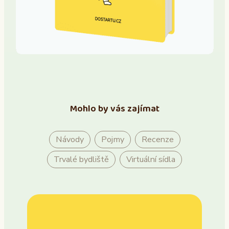
Mohlo by vás zajímat
Návody
Pojmy
Recenze
Trvalé bydliště
Virtuální sídla