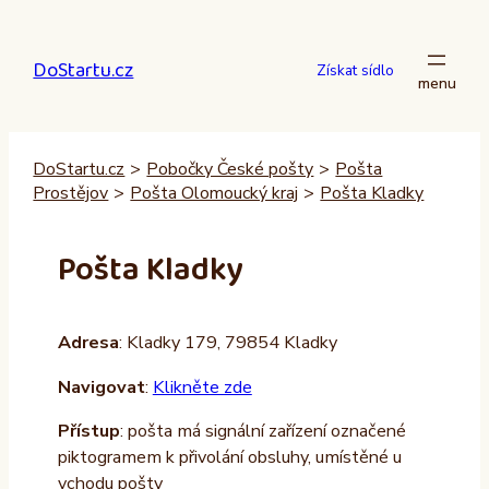
Přeskočit
na
DoStartu.cz
obsah
Získat sídlo
DoStartu.cz
>
Pobočky České pošty
>
Pošta
Prostějov
>
Pošta Olomoucký kraj
>
Pošta Kladky
Pošta Kladky
Adresa
: Kladky 179, 79854 Kladky
Navigovat
:
Klikněte zde
Přístup
: pošta má signální zařízení označené
piktogramem k přivolání obsluhy, umístěné u
vchodu pošty