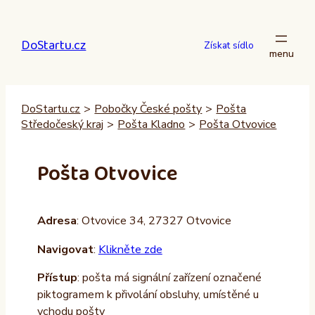
Přeskočit
na
DoStartu.cz
obsah
Získat sídlo
DoStartu.cz
>
Pobočky České pošty
>
Pošta
Středočeský kraj
>
Pošta Kladno
>
Pošta Otvovice
Pošta Otvovice
Adresa
: Otvovice 34, 27327 Otvovice
Navigovat
:
Klikněte zde
Přístup
: pošta má signální zařízení označené
piktogramem k přivolání obsluhy, umístěné u
vchodu pošty