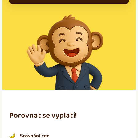
A
l
t
e
r
n
a
t
i
v
e
:
Porovnat se vyplatí!
Srovnání cen