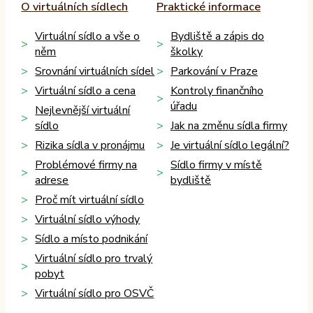
O virtuálních sídlech
Praktické informace
Virtuální sídlo a vše o
Bydliště a zápis do
něm
školky
Srovnání virtuálních sídel
Parkování v Praze
Virtuální sídlo a cena
Kontroly finančního
úřadu
Nejlevnější virtuální
sídlo
Jak na změnu sídla firmy
Rizika sídla v pronájmu
Je virtuální sídlo legální?
Problémové firmy na
Sídlo firmy v místě
adrese
bydliště
Proč mít virtuální sídlo
Virtuální sídlo výhody
Sídlo a místo podnikání
Virtuální sídlo pro trvalý
pobyt
Virtuální sídlo pro OSVČ