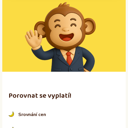
A
l
t
e
r
n
a
t
i
v
e
:
Porovnat se vyplatí!
Srovnání cen