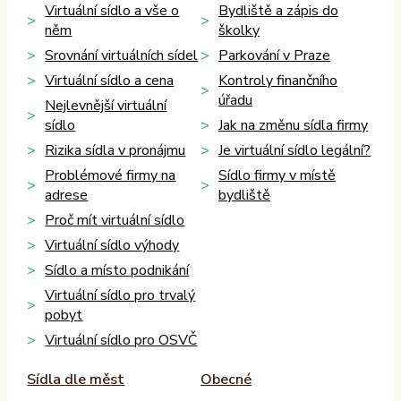
Virtuální sídlo a vše o
Bydliště a zápis do
něm
školky
Srovnání virtuálních sídel
Parkování v Praze
Virtuální sídlo a cena
Kontroly finančního
úřadu
Nejlevnější virtuální
sídlo
Jak na změnu sídla firmy
Rizika sídla v pronájmu
Je virtuální sídlo legální?
Problémové firmy na
Sídlo firmy v místě
adrese
bydliště
Proč mít virtuální sídlo
Virtuální sídlo výhody
Sídlo a místo podnikání
Virtuální sídlo pro trvalý
pobyt
Virtuální sídlo pro OSVČ
Sídla dle měst
Obecné