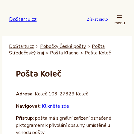
Přeskočit
na
DoStartu.cz
obsah
Získat sídlo
DoStartu.cz
>
Pobočky České pošty
>
Pošta
Středočeský kraj
>
Pošta Kladno
>
Pošta Koleč
Pošta Koleč
Adresa
: Koleč 103, 27329 Koleč
Navigovat
:
Klikněte zde
Přístup
: pošta má signální zařízení označené
piktogramem k přivolání obsluhy, umístěné u
vchodu pošty