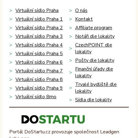
Virtuální sídlo Praha
O nás
Virtuální sídlo Praha 1
Kontakt
Virtuální sídlo Praha 2
Affiliate program
Virtuální sídlo Praha 3
Notáři dle lokality
Virtuální sídlo Praha 4
CzechPOINT dle
lokality
Virtuální sídlo Praha 5
Pošty dle lokality
Virtuální sídlo Praha 6
Finanční úřady dle
Virtuální sídlo Praha 7
lokality
Virtuální sídlo Praha 8
Trvalé bydliště dle
Virtuální sídlo Praha 9
lokality
Virtuální sídlo Brno
Sídla dle lokality
Portál DoStartu.cz provozuje společnost Leadgen