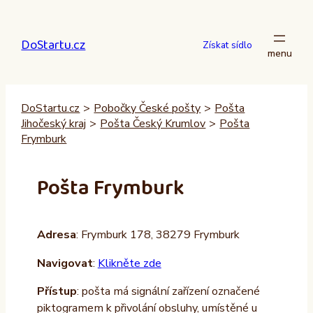
Přeskočit
na
DoStartu.cz
obsah
Získat sídlo
DoStartu.cz
>
Pobočky České pošty
>
Pošta
Jihočeský kraj
>
Pošta Český Krumlov
>
Pošta
Frymburk
Pošta Frymburk
Adresa
: Frymburk 178, 38279 Frymburk
Navigovat
:
Klikněte zde
Přístup
: pošta má signální zařízení označené
piktogramem k přivolání obsluhy, umístěné u