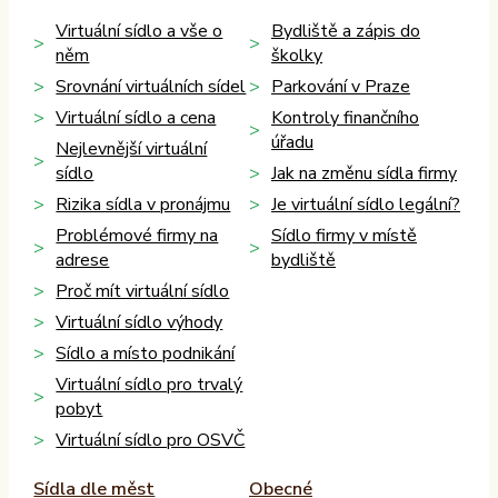
Virtuální sídlo a vše o
Bydliště a zápis do
něm
školky
Srovnání virtuálních sídel
Parkování v Praze
Virtuální sídlo a cena
Kontroly finančního
úřadu
Nejlevnější virtuální
sídlo
Jak na změnu sídla firmy
Rizika sídla v pronájmu
Je virtuální sídlo legální?
Problémové firmy na
Sídlo firmy v místě
adrese
bydliště
Proč mít virtuální sídlo
Virtuální sídlo výhody
Sídlo a místo podnikání
Virtuální sídlo pro trvalý
pobyt
Virtuální sídlo pro OSVČ
Sídla dle měst
Obecné