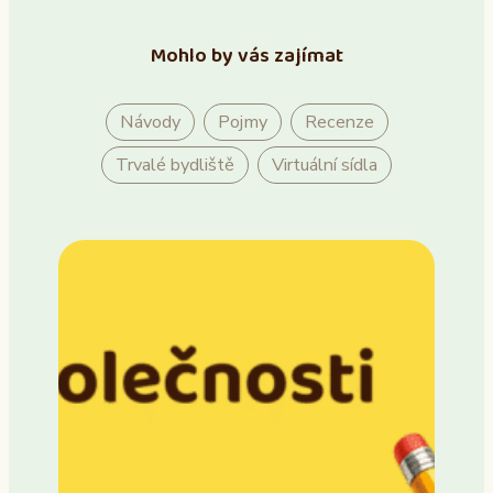
Mohlo by vás zajímat
Návody
Pojmy
Recenze
Trvalé bydliště
Virtuální sídla