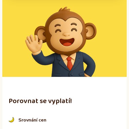
A
l
t
e
r
n
a
t
i
v
e
:
Porovnat se vyplatí!
Srovnání cen