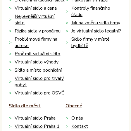
Srovnání virtuálních sídel
Parkování v Praze
Virtuální sídlo a cena
Kontroly finančního
úřadu
Nejlevnější virtuální
sídlo
Jak na změnu sídla firmy
Rizika sídla v pronájmu
Je virtuální sídlo legální?
Problémové firmy na
Sídlo firmy v místě
adrese
bydliště
Proč mít virtuální sídlo
Virtuální sídlo výhody
Sídlo a místo podnikání
Virtuální sídlo pro trvalý
pobyt
Virtuální sídlo pro OSVČ
Sídla dle měst
Obecné
Virtuální sídlo Praha
O nás
Virtuální sídlo Praha 1
Kontakt