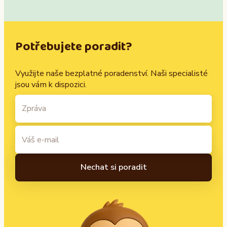
Potřebujete poradit?
Využijte naše bezplatné poradenství. Naši specialisté
jsou vám k dispozici.
A
l
t