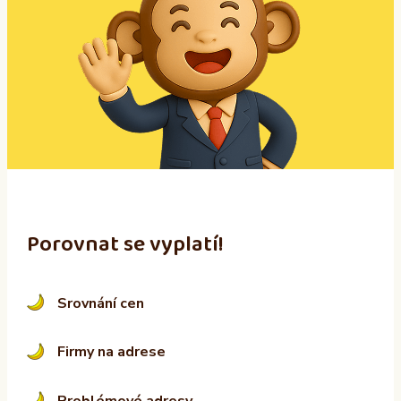
e
r
n
a
t
i
v
e
:
Porovnat se vyplatí!
Srovnání cen
Firmy na adrese
Problémové adresy