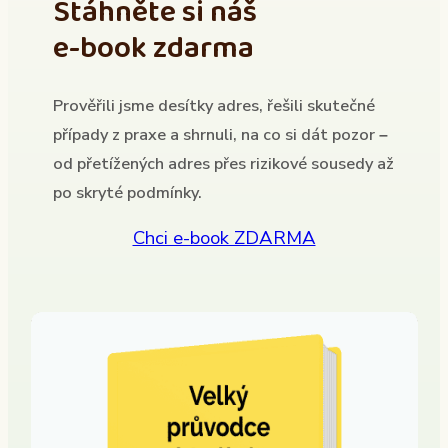
Stáhněte si náš
e-book zdarma
Prověřili jsme desítky adres, řešili skutečné
případy z praxe a shrnuli, na co si dát pozor –
od přetížených adres přes rizikové sousedy až
po skryté podmínky.
Chci e-book ZDARMA