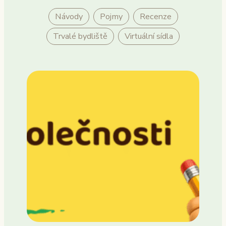
Návody
Pojmy
Recenze
Trvalé bydliště
Virtuální sídla