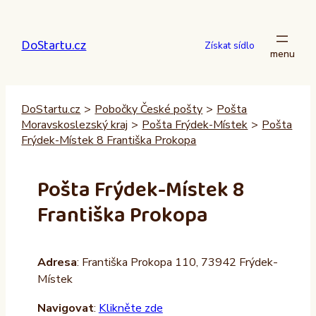
Přeskočit
na
DoStartu.cz
obsah
Získat sídlo
DoStartu.cz
>
Pobočky České pošty
>
Pošta
Moravskoslezský kraj
>
Pošta Frýdek-Místek
>
Pošta
Frýdek-Místek 8 Františka Prokopa
Pošta Frýdek-Místek 8
Františka Prokopa
Adresa
: Františka Prokopa 110, 73942 Frýdek-
Místek
Navigovat
:
Klikněte zde