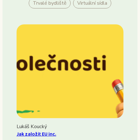
Trvalé bydliště
Virtuální sídla
Lukáš Koucký
Jak založit EU inc.