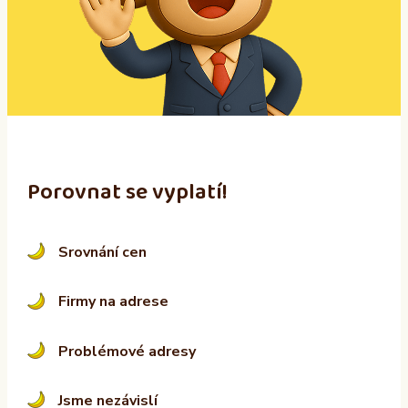
a
t
i
v
e
:
Porovnat se vyplatí!
Srovnání cen
Firmy na adrese
Problémové adresy
Jsme nezávislí