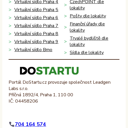
Virtuální sídlo Praha 4
CzechPOINT dle
lokality
Virtuální sídlo Praha 5
Pošty dle lokality
Virtuální sídlo Praha 6
Finanční úřady dle
Virtuální sídlo Praha 7
lokality
Virtuální sídlo Praha 8
Trvalé bydliště dle
Virtuální sídlo Praha 9
lokality
Virtuální sídlo Brno
Sídla dle lokality
Portál DoStartu.cz provozuje společnost Leadgen
Labs s.r.o.
Příčná 1892/4, Praha 1, 110 00
IČ: 04458206
704 164 574