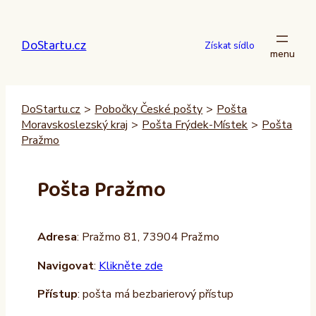
Přeskočit
na
DoStartu.cz
obsah
Získat sídlo
DoStartu.cz
>
Pobočky České pošty
>
Pošta
Moravskoslezský kraj
>
Pošta Frýdek-Místek
>
Pošta
Pražmo
Pošta Pražmo
Adresa
: Pražmo 81, 73904 Pražmo
Navigovat
:
Klikněte zde
Přístup
: pošta má bezbarierový přístup