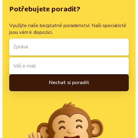
Potřebujete poradit?
Využijte naše bezplatné poradenství. Naši specialisté
jsou vám k dispozici.
A
l
t
e
r
n