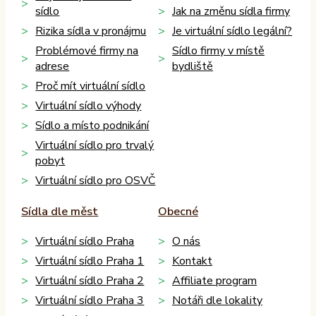
sídlo
Jak na změnu sídla firmy
Rizika sídla v pronájmu
Je virtuální sídlo legální?
Problémové firmy na
Sídlo firmy v místě
adrese
bydliště
Proč mít virtuální sídlo
Virtuální sídlo výhody
Sídlo a místo podnikání
Virtuální sídlo pro trvalý
pobyt
Virtuální sídlo pro OSVČ
Sídla dle měst
Obecné
Virtuální sídlo Praha
O nás
Virtuální sídlo Praha 1
Kontakt
Virtuální sídlo Praha 2
Affiliate program
Virtuální sídlo Praha 3
Notáři dle lokality