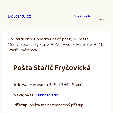
Přeskočit
na
DoStartu.cz
obsah
Získat sídlo
DoStartu.cz
>
Pobočky České pošty
>
Pošta
Moravskoslezský kraj
>
Pošta Frýdek-Místek
>
Pošta
Staříč Fryčovická
Pošta Staříč Fryčovická
Adresa
: Fryčovická 335, 73943 Staříč
Navigovat
:
Klikněte zde
Přístup
: pošta má bezbarierový přístup