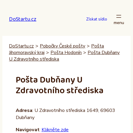
Přeskočit
na
DoStartu.cz
obsah
Získat sídlo
DoStartu.cz
>
Pobočky České pošty
>
Pošta
Jihomoravský kraj
>
Pošta Hodonín
>
Pošta Dubňany
U Zdravotního střediska
Pošta Dubňany U
Zdravotního střediska
Adresa
: U Zdravotního střediska 1649, 69603
Dubňany
Navigovat
:
Klikněte zde