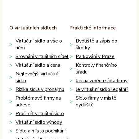
O virtuálních sídlech
Praktické informace
Virtuální sídlo a vše o
Bydliště a zápis do
něm
školky
Srovnání virtuálních sídel
Parkování v Praze
Virtuální sídlo a cena
Kontroly finančního
úřadu
Nejlevnější virtuální
sídlo
Jak na změnu sídla firmy
Rizika sídla v pronájmu
Je virtuální sídlo legální?
Problémové firmy na
Sídlo firmy v místě
adrese
bydliště
Proč mít virtuální sídlo
Virtuální sídlo výhody
Sídlo a místo podnikání